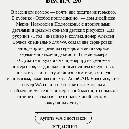
ВЕСНА '26
В весеннем номере — почти два десятка интерьеров.
В рубрике «Особое приглашение» — дом дизайнера
Марии Исаковой в Подмосковье с ироничными
деталями и целыми стенами детских рисунков. Для
рубрики «Стол» дизайнер и коллекционер Алексей
Бочков специально для WA создал две сервировки-
натюрморта с редким серебром и антикварной
керамикой вековой давности. В теме номера
«Служители культа» мы препарируем феномен
интерьеров, созданных с применением оккультных
практик — от васту до биоэнергетики, фэншуя
и анимизма, помноженных на ArchiCAD. Надеемся, этот
номер WA если и не справится с «полным
разоблачением» сеанса интерьерной магии, то поможет
отличить знаки свыше от навязчивой рекламы
оккультных услуг.
Купить WA с доставкой
РЕДАКЦИЯ