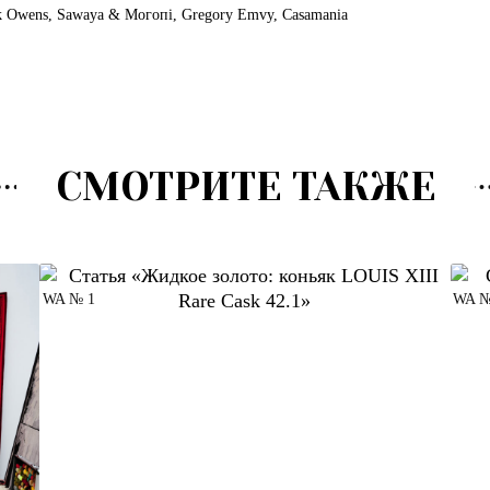
k Owens
,
Sawaya & Moгoпі
,
Gregory Emvy
,
Casamania
СМОТРИТЕ ТАКЖЕ
WA № 1
WA №