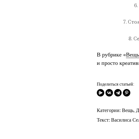
6
7. Сто
8. С
В рубрике «
Вещь
и просто креатив
Поделиться статьей:
Категории:
Вещь
,
Д
Текст:
Василиса Се