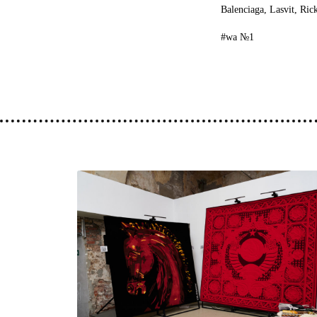
Balenciaga
,
Lasvit
,
Ric
#wa №1