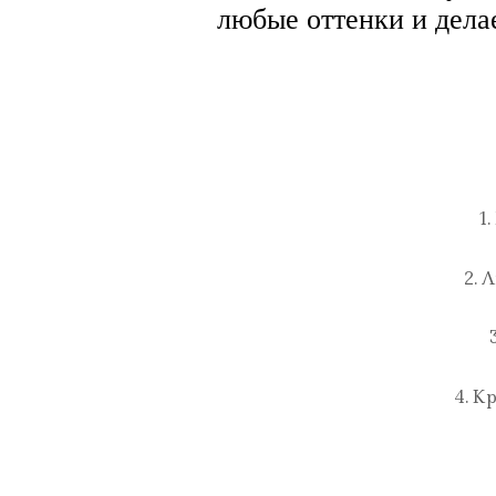
любые оттенки и дела
1
2. 
4. К