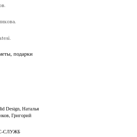
в.
никова.
tesi.
меты, подарки
id Design
,
Наталья
иков
,
Григорий
С-СЛУЖБ