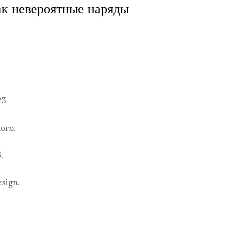
ак невероятные наряды
3.
ого.
.
sign.