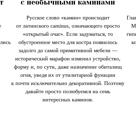
т
с необычными каминами
Русское слово «камин» происходит
Гла
е
от латинского caminus, означающего просто
M
«открытый очаг». Если задуматься, то
гип
ались
обустроенное место для костра появилось
к
задолго до самой примитивной мебели —
исторический марафон изменил устройство,
форму и, по сути, даже назначение обиталищ
огня, уведя их от утилитарной функции
к почти исключительно декоративной. Поэтому
давайте просто полюбуемся на семь
интересных каминов.