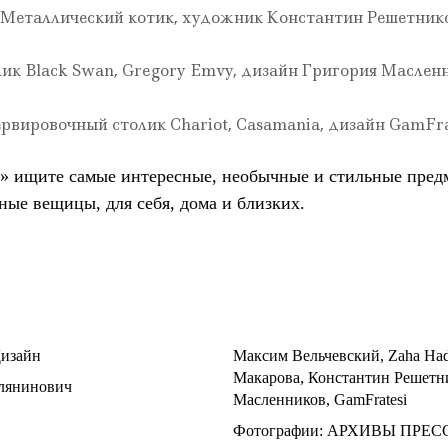
. Металлический котик, художник Константин Решетнико
лик Black Swan, Gregory Emvy, дизайн Григория Маслен
ервировочный столик Chariot, Casamania, дизайн GamFra
» ищите самые интересные, необычные и стильные пред
ные вещицы, для себя, дома и близких.
изайн
Максим Вельчевский
,
Zaha Had
Макарова
,
Константин Решетн
лянинович
Масленников
,
GamFratesi
Фотографии:
АРХИВЫ ПРЕС