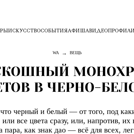
ЕРЫ
ИСКУССТВО
СОБЫТИЯ
АФИША
ВИДЕО
ПРОФИЛ
→
WA
ВЕЩЬ
СКОШНЫЙ МОНОХР
ЕТОВ В ЧЕРНО-БЕЛ
что черный и белый — от того, под как
или все цвета сразу, или, напротив, их
а пара, как знак дао — всё для всех, ле