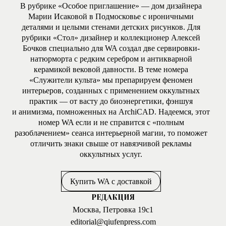
В рубрике «Особое приглашение» — дом дизайнера
Марии Исаковой в Подмосковье с ироничными
деталями и целыми стенами детских рисунков. Для
рубрики «Стол» дизайнер и коллекционер Алексей
Бочков специально для WA создал две сервировки-
натюрморта с редким серебром и антикварной
керамикой вековой давности. В теме номера
«Служители культа» мы препарируем феномен
интерьеров, созданных с применением оккультных
практик — от васту до биоэнергетики, фэншуя
и анимизма, помноженных на ArchiCAD. Надеемся, этот
номер WA если и не справится с «полным
разоблачением» сеанса интерьерной магии, то поможет
отличить знаки свыше от навязчивой рекламы
оккультных услуг.
Купить WA с доставкой
РЕДАКЦИЯ
Москва, Петровка 19с1
editorial@qiufenpress.com