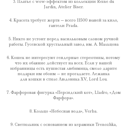
3. Платье c wow-эффектом из коллекции Reine du
Jardin, Atelier Biser.
4. Красота требует жертв — всего 11500 юаней за кило,
гантели Prada.
5. Никто не устоит перед васильковым слоном ручной
работы. Гусевской хрустальный завод им. А. Мальцова
6. Кошек не интересуют гендерные стереотипы, потому
что их обаяние действует на всех. Если у вашей
избранницы есть пушистая любимица, смело дарите
подарки им обоим — не прогадаете. Лежанка
для кошки в стиле Людовика XV, Lord Lou.
7. Фарфоровая фигурка «Персидский кот», Lladro, «Дом
Фарфора».
8. Кольцо «Небесная вода», Verba.
9. Светильник с основанием из керамики Trenozhka,