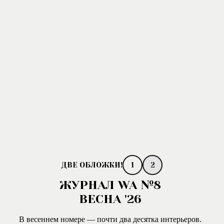
1
2
ЖУРНАЛ WA №8
ВЕСНА '26
В весеннем номере — почти два десятка интерьеров.