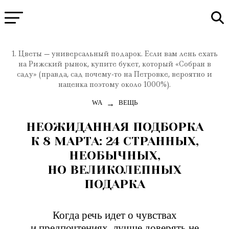
1. Цветы — универсальный подарок. Если вам лень ехать
на Рижский рынок, купите букет, который «Собран в
саду» (правда, сад почему-то на Петровке, вероятно и
наценка поэтому около 1000%).
→
WA
ВЕЩЬ
НЕОЖИДАННАЯ ПОДБОРКА
К 8 МАРТА: 24 СТРАННЫХ,
НЕОБЫЧНЫХ,
НО ВЕЛИКОЛЕПНЫХ
ПОДАРКА
Когда речь идет о чувствах
и предпочтениях, лучше доверять не