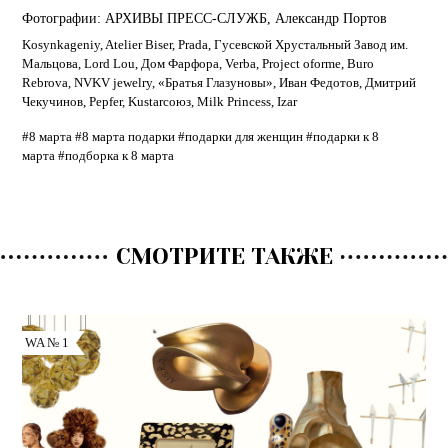
Фотографии:
АРХИВЫ ПРЕСС-СЛУЖБ
,
Александр Портов
Kosynkageniy
,
Atelier Biser
,
Prada
,
Гусевской Хрустальный Завод им.
Мальцова
,
Lord Lou
,
Дом Фарфора
,
Verba
,
Project oforme
,
Buro
Rebrova
,
NVKV jewelry
,
«Братья Глазуновы»
,
Иван Федотов
,
Дмитрий
Чекучинов
,
Pepfer
,
Kustarсоюз
,
Milk Princess
,
Izar
#8 марта
#8 марта подарки
#подарки для женщин
#подарки к 8
марта
#подборка к 8 марта
СМОТРИТЕ ТАКЖЕ
WA № 1