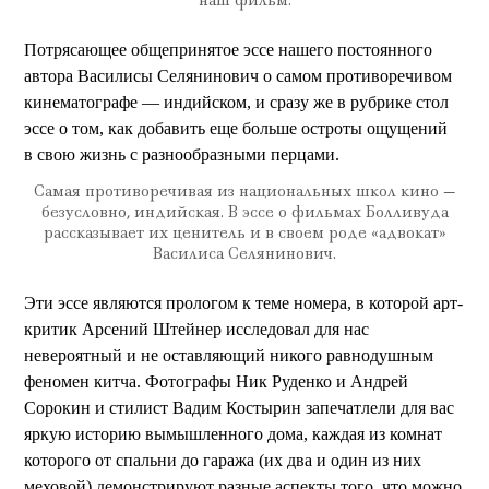
наш фильм.
Потрясающее общепринятое эссе нашего постоянного
автора Василисы Селянинович о самом противоречивом
кинематографе — индийском, и сразу же в рубрике стол
эссе о том, как добавить еще больше остроты ощущений
в свою жизнь с разнообразными перцами.
Самая противоречивая из национальных школ кино —
безусловно, индийская. В эссе о фильмах Болливуда
рассказывает их ценитель и в своем роде «адвокат»
Василиса Селянинович.
Эти эссе являются прологом к теме номера, в которой арт-
критик Арсений Штейнер исследовал для нас
невероятный и не оставляющий никого равнодушным
феномен китча. Фотографы Ник Руденко и Андрей
Сорокин и стилист Вадим Костырин запечатлели для вас
яркую историю вымышленного дома, каждая из комнат
которого от спальни до гаража (их два и один из них
меховой) демонстрируют разные аспекты того, что можно