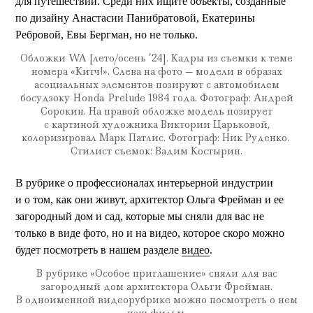
для путешествий. Среди них ищите объекты, созданные
по дизайну Анастасии Панибратовой, Екатерины
Ребровой, Евы Бергман, но не только.
Обложки WA [лето/осень ’24]. Кадры из съемки к теме
номера «Китч!». Слева на фото — модели в образах
асоциальных элементов позируют с автомобилем
босудзоку Honda Prelude 1984 года. Фотограф: Андрей
Сорокин. На правой обложке модель позирует
с картиной художника Виктории Царьковой,
колоризировал Марк Патлис. Фотограф: Ник Руденко.
Стилист съемок: Вадим Костырин.
В рубрике о профессионалах интерьерной индустрии
и о том, как они живут, архитектор Ольга Фрейман и ее
загородный дом и сад, которые мы сняли для вас не
только в виде фото, но и на видео, которое скоро можно
будет посмотреть в нашем разделе
видео
.
В рубрике «Особое приглашение» сняли для вас
загородный дом архитектора Ольги Фрейман.
В одноименной видеорубрике можно посмотреть о нем