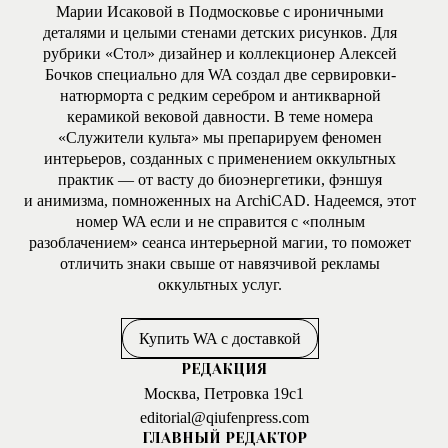
Марии Исаковой в Подмосковье с ироничными
деталями и целыми стенами детских рисунков. Для
рубрики «Стол» дизайнер и коллекционер Алексей
Бочков специально для WA создал две сервировки-
натюрморта с редким серебром и антикварной
керамикой вековой давности. В теме номера
«Служители культа» мы препарируем феномен
интерьеров, созданных с применением оккультных
практик — от васту до биоэнергетики, фэншуя
и анимизма, помноженных на ArchiCAD. Надеемся, этот
номер WA если и не справится с «полным
разоблачением» сеанса интерьерной магии, то поможет
отличить знаки свыше от навязчивой рекламы
оккультных услуг.
Купить WA с доставкой
РЕДАКЦИЯ
Москва, Петровка 19с1
editorial@qiufenpress.com
ГЛАВНЫЙ РЕДАКТОР