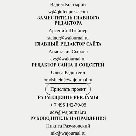
Вадим Костырин
w@qiufenpress.com
ЗАМЕСТИТЕЛЬ ГЛАВНОГО
РЕДАКТОРА
Арсений Штейнер
steiner@wajournal.ru
ГЛАВНЫЙ РЕДАКТОР САЙТА
Анастасия Сырова
avs@wajournal.ru
РЕДАКТОР САЙТА И СОЦСЕТЕЙ
Ольга Радштейн
oradshtein@wajournal.ru
Прислать проект
РАЗМЕЩЕНИЕ РЕКЛАМЫ
+ 7 495 142-79-05
adv@wajournal.ru
РУКОВОДИТЕЛЬ НАПРАВЛЕНИЯ
Никита Разумовский
nik@wajournal.ru