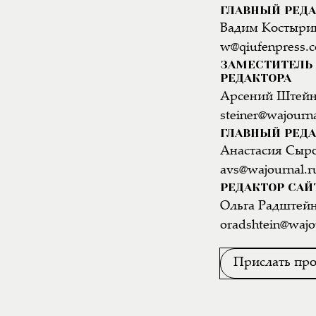
ГЛАВНЫЙ РЕД
Вадим Костыри
w@qiufenpress.
ЗАМЕСТИТЕЛЬ 
РЕДАКТОРА
Арсений Штей
steiner@wajourna
ГЛАВНЫЙ РЕДА
Анастасия Сыр
avs@wajournal.r
РЕДАКТОР САЙ
Ольга Радштей
oradshtein@wajo
Прислать про