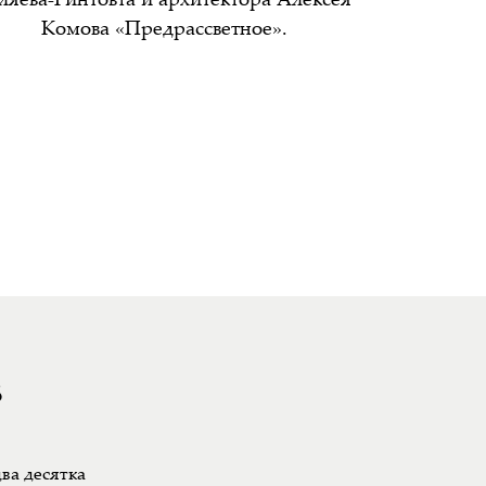
ляева-Гинтовта и архитектора Алексея
Комова «Предрассветное».
8
ва десятка