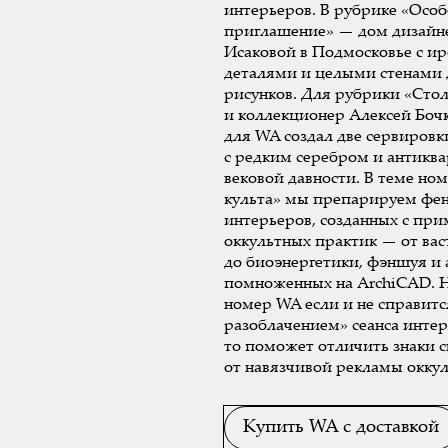
интерьеров. В рубрике «Особ
приглашение» — дом дизайн
Исаковой в Подмосковье с 
деталями и целыми стенами 
рисунков. Для рубрики «Сто
и коллекционер Алексей Боч
для WA создал две сервиров
с редким серебром и антикв
вековой давности. В теме но
культа» мы препарируем фе
интерьеров, созданных с пр
оккультных практик — от вас
до биоэнергетики, фэншуя и
помноженных на ArchiCAD. Н
номер WA если и не справитс
разоблачением» сеанса инте
то поможет отличить знаки 
от навязчивой рекламы оккул
Купить WA с доставкой