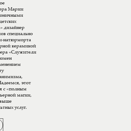
ое
ера Марии
ироничными
детских
л» дизайнер
ков специально
ки-натюрморта
арной керамикой
мера «Служители
номен
именением
ту
 анимизма,
адеемся, этот
я с «полным
рьерной магии,
свыше
ьтных услуг.