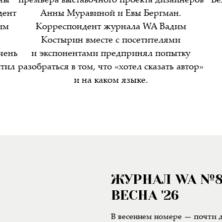
нны
премьера выставочного проекта дизайнеров
Бе
дент
Анны Муравиной и Евы Бергман.
им
Корреспондент журнала WA Вадим
Костырин вместе с посетителями
чень
и экспонентами предпринял попытку
стил
разобраться в том, что «хотел сказать автор»
и на каком языке.
ЖУРНАЛ WA №
ВЕСНА '26
В весеннем номере — почти д