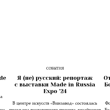
СОБЫТИЯ
de
Я (не) русский: репортаж
О
с выставки Made in Russia
Б
Expo ’24
ра
В центре искусств «Винзавод» состоялась
Фо