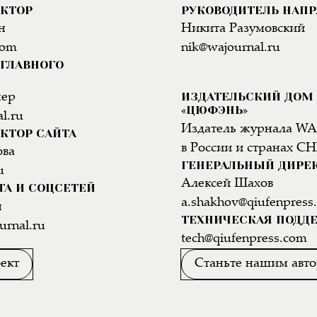
АКТОР
РУКОВОДИТЕЛЬ НАП
н
Никита Разумовский
com
nik@wajournal.ru
ГЛАВНОГО
ИЗДАТЕЛЬСКИЙ ДОМ
нер
«ЦЮФЭНЬ»
l.ru
Издатель журнала WA
КТОР САЙТА
в России и странах СН
ова
ГЕНЕРАЛЬНЫЙ ДИРЕ
u
Алексей Шахов
ТА И СОЦСЕТЕЙ
a.shakhov@qiufenpress
н
ТЕХНИЧЕСКАЯ ПОДД
urnal.ru
tech@qiufenpress.com
ект
Станьте нашим авт