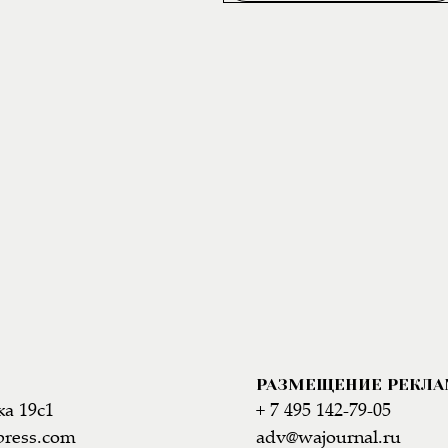
РАЗМЕЩЕНИЕ РЕКЛ
а 19с1
+ 7 495 142-79-05
press.com
adv@wajournal.ru