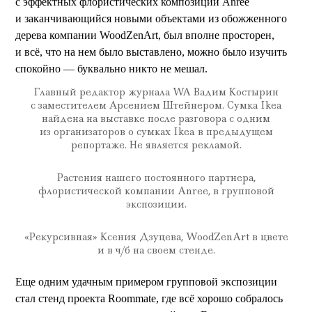
с эффектных флористических композиций Anree
и заканчивающийся новыми объектами из обожженного
дерева компании WoodZenArt, был вполне просторен,
и всё, что на нем было выставлено, можно было изучить
спокойно — буквально никто не мешал.
Главный редактор журнала WA Вадим Костырин
с заместителем Арсением Штейнером. Сумка Ikea
найдена на выставке после разговора с одним
из организаторов о сумках Ikea в предыдущем
репортаже. Не является рекламой.
Растения нашего постоянного партнера,
флористической компании Anree, в групповой
экспозиции.
«Рекурсивная» Ксения Дзуцева, WoodZenArt в цвете
и в ч/б на своем стенде.
Еще одним удачным примером групповой экспозиции
стал стенд проекта Roommate, где всё хорошо собралось