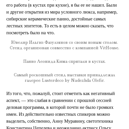
его работа (в кустах при кухне), я бы ее не нашел. Были
и другие открытия из мира условного люкса, например,
сибирские керамические панно, достойные самых
лестных эпитетов. То есть в целом можно сказать, что
посмотреть было на что.
Ювелир Ильгиз Фазулзянов со своим новым столом.
Стенд организован совместно с компанией VitHouse.
Панно Леонида Кима спрятали в кустах.
Самый роскошный стенд выставки принадлежал
галерее Lusterdeco by Nadezhda Olefir.
Из того, что, пожалуй, стоит отметить как негативный
аспект, — это слабая в сравнении с прошлой сессией
деловая программа, в которой почти не было громких
имен. Из действительно известных спикеров можно
выделить, собственно, Анну Муравину, светотехника
Константина Цепелева и неожиданно актрису Ольгу