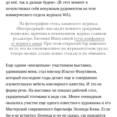
до неё, так и дальше будем». (В этот момент я
почувствовал себя ненужным рудиментом на теле
коммерческого отдела журнала WA).
На фотографии стенд казанского журнала
«Интерьерный» выглядит немного траурным,
возможно, причина в покинувшем журнал главном
редакторе, Евгении Микулиной (
суть конфликта
от первого лица
). При этом открытый бар намекает
на то, что на сэкономленное на журналистском труде,
теперь можно делать новые стенды и их обмывать.
Еще одним «внезапным» участником выставки,
удивившим меня, стал ювелир Ильгиз Фазулзянов,
который последние годы делает еще и совершенно
изумительную мебель ювелирного качества. И это не
форма речи. На выставке он показал рабочий стол,
украшенный тотемами в виде сов. Менее очевидным
оказалось участие еще одного известного художника и его
Мастерской современного барельефа Леонида Кима. Если
бы я не встретил Леонида и он не сказал, где находится