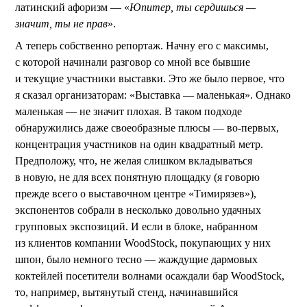
латинский афоризм — «
Юпитер, ты сердишься —
значит, ты не прав
».
А теперь собственно репортаж. Начну его с максимы,
с которой начинали разговор со мной все бывшие
и текущие участники выставки. Это же было первое, что
я сказал организаторам: «Выставка — маленькая». Однако
маленькая — не значит плохая. В таком подходе
обнаружились даже своеобразные плюсы — во-первых,
концентрация участников на один квадратный метр.
Предположу, что, не желая слишком вкладываться
в новую, не для всех понятную площадку (я говорю
прежде всего о выставочном центре «Тимирязев»),
экспонентов собрали в несколько довольно удачных
групповых экспозиций. И если в блоке, набранном
из клиентов компании WoodStock, покупающих у них
шпон, было немного тесно — жаждущие дармовых
коктейлей посетители волнами осаждали бар WoodStock,
то, например, вытянутый стенд, начинавшийся