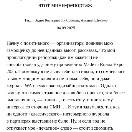
этот мини-репортаж.
Текст:
Вадим Костырин
,
Ян Соболев
,
Арсений Штейнер
04.09.2025
Начну с позитивного — организаторы подняли мою
самооценку до невиданных высот, рассказав, что
мой
прошлогодний репортаж
(как им кажется) не
способствовал удачному проведению Made in Russia Expo
2025. Поскольку я не льщу себе так сильно, то сомневаюсь
в таком мощном влиянии не только себя, но и даже
журнала WA на умы околодизайнерских масс. Однако
замечу, что самое страшное для любого проекта, тем более
выставочного, — тишина, то есть отсутствие к нему
интереса со стороны СМИ. …И тут я задумался, так как
ни одного «классического» интерьерного журнала
в партнерах выставки не было. Ну, и если год не
отпускает мое «печатное» слово — стоит вспомнить