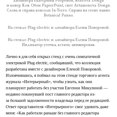
дизайнера Екатерины Ребровой, Rebrova Design
и ковер Kоя. Обои PapierPeint, свет Artamonova Design.
Слева и справа консоли In-Terro. Справа на стене панно
Botanical Panno.
На стенде Plug electric и дизайнера Елены Поворовой.
На стенде Plug electric и дизайнера Елены Поворовой.
Индикатор-уточка, кстати, анимирован.
Лично я для себя открыл стенд с очень симпатичной
электрикой Plug electric, сообщавший, что коллекция
разработана вместе с дизайнером Еленой Поворовой.
Изловчившись, я поймал на этом стенде торгового агента
журнала «Интерьерный», чтобы узнать, как они
планируют работать без участия Евгении Микулиной —
недавно покинувшей пост главного редактора из-
за большой задолженности владельца перед ее редакцией.
Ответ представителя «Интерьерного» смог удивить даже
меня: «Как работали раньше без главного редактора