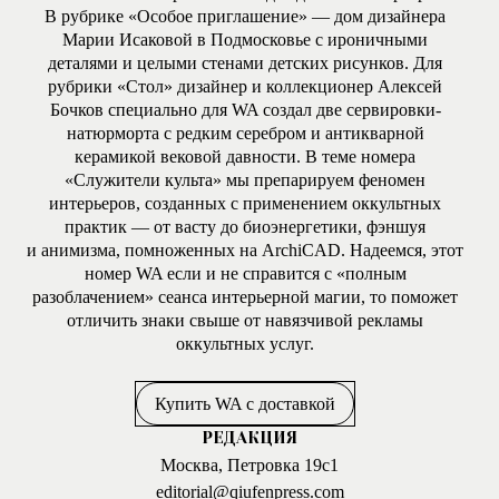
В рубрике «Особое приглашение» — дом дизайнера
Марии Исаковой в Подмосковье с ироничными
деталями и целыми стенами детских рисунков. Для
рубрики «Стол» дизайнер и коллекционер Алексей
Бочков специально для WA создал две сервировки-
натюрморта с редким серебром и антикварной
керамикой вековой давности. В теме номера
«Служители культа» мы препарируем феномен
интерьеров, созданных с применением оккультных
практик — от васту до биоэнергетики, фэншуя
и анимизма, помноженных на ArchiCAD. Надеемся, этот
номер WA если и не справится с «полным
разоблачением» сеанса интерьерной магии, то поможет
отличить знаки свыше от навязчивой рекламы
оккультных услуг.
Купить WA с доставкой
РЕДАКЦИЯ
Москва, Петровка 19с1
editorial@qiufenpress.com