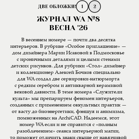
1
2
ЖУРНАЛ WA №8
ВЕСНА '26
В весеннем номере — почти два десятка
интерьеров. В рубрике «Особое приглашение» —
дом дизайнера Марии Исаковой в Подмосковье
с ироничными деталями и целыми стенами
детских рисунков. Для рубрики «Стол» дизайнер
и коллекционер Алексей Бочков специально
для WA создал две сервировки-натюрморта
с редким серебром и антикварной керамикой
вековой давности. В теме номера «Служители
культа» мы препарируем феномен интерьеров,
созданных с применением оккультных практик —
от васту до биоэнергетики, фэншуя и анимизма,
помноженных на ArchiCAD. Надеемся, этот
номер WA если и не справится с «полным
разоблачением» сеанса интерьерной магии,
то поможет отличить знаки свыше от навязчивой