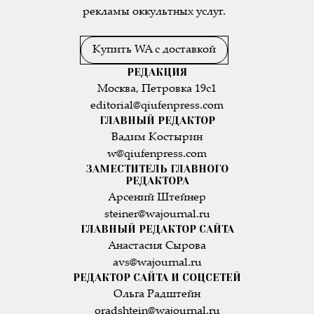
рекламы оккультных услуг.
Купить WA с доставкой
РЕДАКЦИЯ
Москва, Петровка 19с1
editorial@qiufenpress.com
ГЛАВНЫЙ РЕДАКТОР
Вадим Костырин
w@qiufenpress.com
ЗАМЕСТИТЕЛЬ ГЛАВНОГО
РЕДАКТОРА
Арсений Штейнер
steiner@wajournal.ru
ГЛАВНЫЙ РЕДАКТОР САЙТА
Анастасия Сырова
avs@wajournal.ru
РЕДАКТОР САЙТА И СОЦСЕТЕЙ
Ольга Радштейн
oradshtein@wajournal.ru