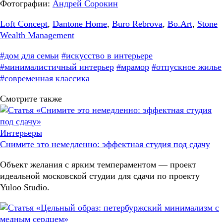
Фотографии:
Андрей Сорокин
Loft Concept
,
Dantone Home
,
Buro Rebrova
,
Bo.Art
,
Stone
Wealth Management
#дом для семьи
#искусство в интерьере
#минималистичный интерьер
#мрамор
#отпускное жилье
#современная классика
Смотрите также
Интерьеры
Снимите это немедленно: эффектная студия под сдачу
Объект желания с ярким темпераментом — проект
идеальной московской студии для сдачи по проекту
Yuloo Studio.