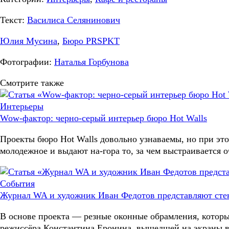
Текст:
Василиса Селянинович
Юлия Мусина
,
Бюро PRSPKT
Фотографии:
Наталья Горбунова
Смотрите также
Интерьеры
Wow-фактор: черно-серый интерьер бюро Hot Walls
Проекты бюро Hot Walls довольно узнаваемы, но при эт
молодежное и выдают на-гора то, за чем выстраивается о
События
Журнал WA и художник Иван Федотов представляют ст
В основе проекта — резные оконные обрамления, которы
режиссёра Константина Еронина, вышедшей на экраны в 