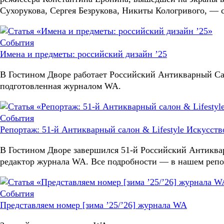
Сухорукова, Сергея Безрукова, Никиты Кологривого, —
События
Имена и предметы: российский дизайн ’25
В Гостином Дворе работает Российский Антикварный Сал
подготовленная журналом WA.
События
Репортаж: 51-й Антикварный салон & Lifestyle Искусств
В Гостином Дворе завершился 51-й Российский Антикварн
редактор журнала WA. Все подробности — в нашем репо
События
Представляем номер [зима ’25/’26] журнала WA