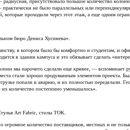
н — радиусная, присутствовало большое количество коло
 практически не было параллельных или перпендикулярн
 которые проходили через этот этаж, а еще одним огран
льном бюро Дениса Хусниева».
анству, в котором было бы комфортно и студентам, и о
одится в здании кампуса и это обязывает сделать «интер
олонн мы нарочито сделали еще кривее, — вспоминает р
места стали хорошо продуманным элементом проекта. Бы
отгрузке попали в аварию, и их полностью переделали. Г
и их количество постепенно уменьшалось».
тулья Art Fabric, столы TOK.
но огромное количество поставщиков, местных и не толь