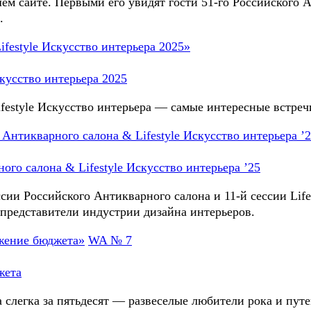
м сайте. Первыми его увидят гости 51-го Российского А
.
кусство интерьера 2025
estyle Искусство интерьера — самые интересные встреч
ого салона & Lifestyle Искусство интерьера ’25
ссии Российского Антикварного салона и 11-й сессии Life
 представители индустрии дизайна интерьеров.
WA № 7
жета
а слегка за пятьдесят — развеселые любители рока и пу