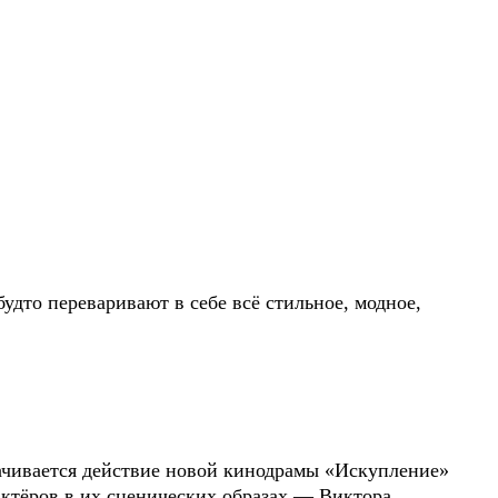
дто переваривают в себе всё стильное, модное,
рачивается действие новой кинодрамы «Искупление»
ктёров в их сценических образах — Виктора