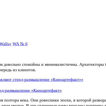
WA № 6
ом довольно спокойны и минималистичны. Архитекторы бу
чередь из клиентов.
енд-размышление «Киноартефакт»
м полтора века. Они ровесники эпохи, в которой разво
этом месяце. В эти старинные рамы вписаны портреты а