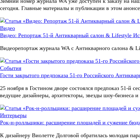
Зимний номер журнала WA уже доступен к заказу на наше
сегодня. Главные материалы и публикации в этом анонсе
Видео
Видео: Репортаж 51-й Антикварный салон & Lifestyle Ис
Видеорепортаж журнала WA с Антикварного салона & Lif
События
Гости закрытого предпоказа 51-го Российского Антикварн
25 ноября в Гостином дворе состоялся предпоказ 51-й се
ведущие дизайнеры, архитекторы, звезды шоу-бизнеса и
Интерьеры
Рок-н-ролльщики: расширение площадей и сужение бюд
К дизайнеру Виолетте Долговой обратилась молодая пар