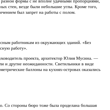
нн разной формы с не вполне удачными пропорциями,
ых стен, везде были небольшие углы. Кроме того,
ичением был запрет на работы с полом.
фисным работникам из окружающих зданий. «Без
есную работу».
уководитель проекта, архитектор Юлия Мусина. —
ли и другие неожиданности. Светильники в виде
еометрические баллоны на кухнях-островах оказались
ко. Cо стороны бюро тоже была проделана большая