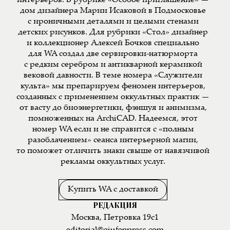
интерьеров. В рубрике «Особое приглашение» —
дом дизайнера Марии Исаковой в Подмосковье
с ироничными деталями и целыми стенами
детских рисунков. Для рубрики «Стол» дизайнер
и коллекционер Алексей Бочков специально
для WA создал две сервировки-натюрморта
с редким серебром и антикварной керамикой
вековой давности. В теме номера «Служители
культа» мы препарируем феномен интерьеров,
созданных с применением оккультных практик —
от васту до биоэнергетики, фэншуя и анимизма,
помноженных на ArchiCAD. Надеемся, этот
номер WA если и не справится с «полным
разоблачением» сеанса интерьерной магии,
то поможет отличить знаки свыше от навязчивой
рекламы оккультных услуг.
Купить WA с доставкой
РЕДАКЦИЯ
Москва, Петровка 19с1