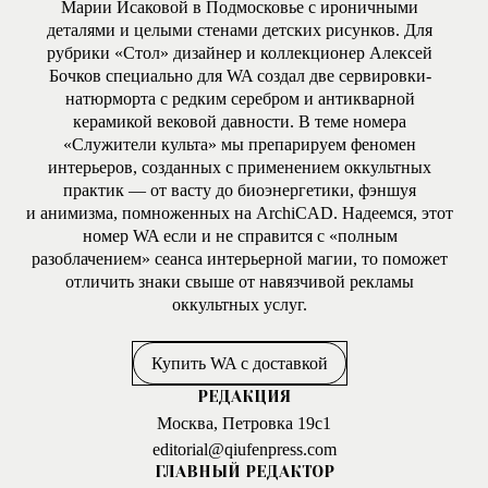
Марии Исаковой в Подмосковье с ироничными
деталями и целыми стенами детских рисунков. Для
рубрики «Стол» дизайнер и коллекционер Алексей
Бочков специально для WA создал две сервировки-
натюрморта с редким серебром и антикварной
керамикой вековой давности. В теме номера
«Служители культа» мы препарируем феномен
интерьеров, созданных с применением оккультных
практик — от васту до биоэнергетики, фэншуя
и анимизма, помноженных на ArchiCAD. Надеемся, этот
номер WA если и не справится с «полным
разоблачением» сеанса интерьерной магии, то поможет
отличить знаки свыше от навязчивой рекламы
оккультных услуг.
Купить WA с доставкой
РЕДАКЦИЯ
Москва, Петровка 19с1
editorial@qiufenpress.com
ГЛАВНЫЙ РЕДАКТОР