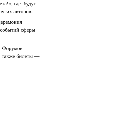
та!», где будут
ругих авторов.
церемония
 событий сферы
в Форумов
а также билеты —