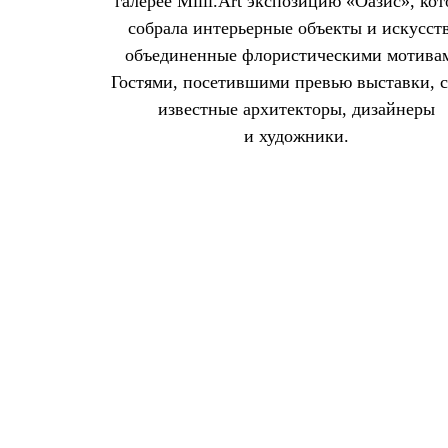
галерее Milli.Art экспозицию «Оазис», кот
собрала интерьерные объекты и искусст
объединенные флористическими мотива
Гостями, посетившими превью выставки, 
известные архитекторы, дизайнеры
и художники.