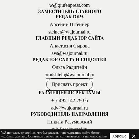
w@qiufenpress.com
ЗАМЕСТИТЕЛЬ ГЛАВНОГО
РЕДАКТОРА
Арсений Штейнер
steiner@wajournal.ru
ГЛАВНЫЙ РЕДАКТОР САЙТА
Анастасия Сырова
avs@wajournal.ru
РЕДАКТОР САЙТА И СОЦСЕТЕЙ
Ольга Радштейн
oradshtein@wajournal.ru
Прислать проект
РАЗМЕЩЕНИЕ РЕКЛАМЫ
+ 7 495 142-79-05
adv@wajournal.ru
РУКОВОДИТЕЛЬ НАПРАВЛЕНИЯ
Никита Разумовский
nik@wajournal.ru
WA использует cookies, чтобы сделать использование сайта более
ИЗДАТЕЛЬСКИЙ ДОМ «ЦЮФЭНЬ»
Хорошо
удобным для вас. Оставаясь с нами, вы соглашаетесь на использование