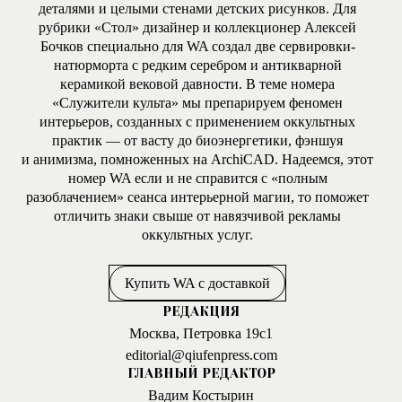
деталями и целыми стенами детских рисунков. Для
рубрики «Стол» дизайнер и коллекционер Алексей
Бочков специально для WA создал две сервировки-
натюрморта с редким серебром и антикварной
керамикой вековой давности. В теме номера
«Служители культа» мы препарируем феномен
интерьеров, созданных с применением оккультных
практик — от васту до биоэнергетики, фэншуя
и анимизма, помноженных на ArchiCAD. Надеемся, этот
номер WA если и не справится с «полным
разоблачением» сеанса интерьерной магии, то поможет
отличить знаки свыше от навязчивой рекламы
оккультных услуг.
Купить WA с доставкой
РЕДАКЦИЯ
Москва, Петровка 19с1
editorial@qiufenpress.com
ГЛАВНЫЙ РЕДАКТОР
Вадим Костырин