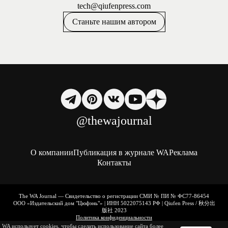
tech@qiufenpress.com
Станьте нашим автором
@thewajournal
О компании
Публикация в журнале WA
Реклама
Контакты
The WA Journal — Свидетельство о регистрации СМИ № ПИ № ФС77-86454
ООО «Издательский дом "Цюфэнь"» | ИНН 5022075143 РФ | Qiufen Press / 秋分出
版社 2023
Политика конфиденциальности
|
WA использует cookies, чтобы сделать использование сайта более