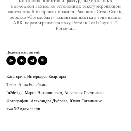
множество принтов и фактур, выдержанных
в холодной гамме, но оттененных текстурированной
сантехникой из бронзы и камня. Раковина Great Create,
зеркало «Стеклобалт», акцентная плитка в зоне ванны
ABK, керамогранит на полу Persian Teal Onyx, ITC
Porcelain.
Поделиться статьей:
Категории:
Интерьеры
,
Квартиры
Текст:
Анна Копейкина
In2design
,
Мария Нитишинская
,
Анастасия Постникова
Фотографии:
Александра Дуброва
,
Юлия Логвиненко
#wa №2
#дом профи