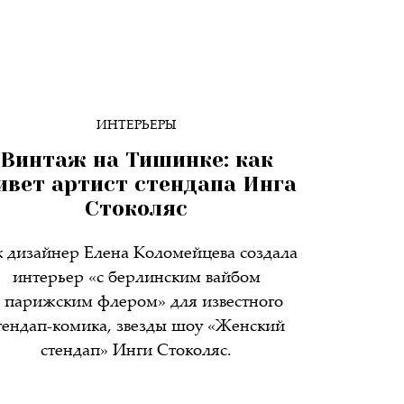
ИНТЕРЬЕРЫ
Винтаж на Тишинке: как
ивет артист стендапа Инга
Стоколяс
к дизайнер Елена Коломейцева создала
интерьер «с берлинским вайбом
 парижским флером» для известного
тендап-комика, звезды шоу «Женский
стендап» Инги Стоколяс.