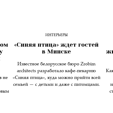
ИНТЕРЬЕРЫ
ном
«Синяя птица» ждет гостей
у
в Минске
ж
й
Известное белорусское бюро Zrobim
architects разработало кафе-пекарню
Ка
в не
«Синяя птица», куда можно прийти всей
семьей — с детьми и даже с питомцами.
и
овым
с
,