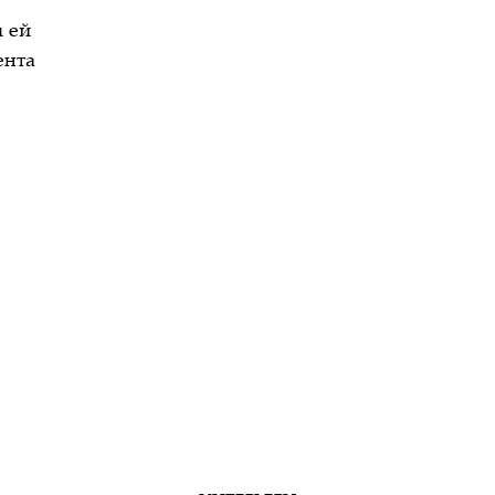
 ей
ента