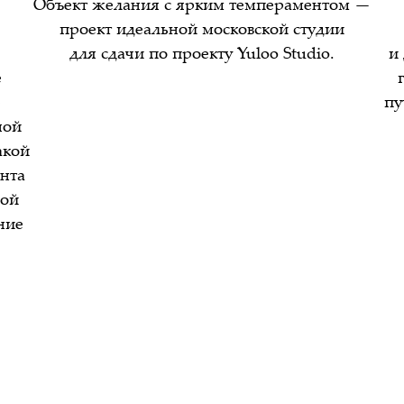
Объект желания с ярким темпераментом —
проект идеальной московской студии
для сдачи по проекту Yuloo Studio.
и
е
е
пу
ной
акой
онта
ной
ние