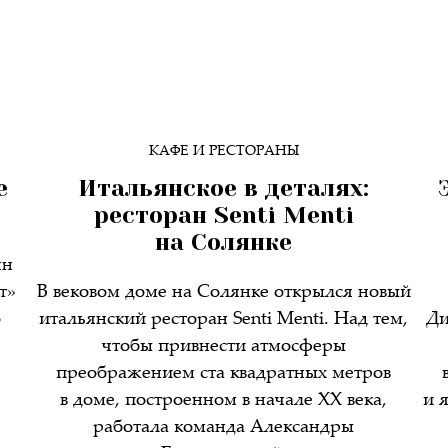
КАФЕ И РЕСТОРАНЫ
е
Итальянское в деталях:
ресторан Senti Menti
на Солянке
ян
т»
В вековом доме на Солянке открылся новый
о
итальянский ресторан Senti Menti. Над тем,
Ди
чтобы привнести атмосферы
преображением ста квадратных метров
в доме, построенном в начале XX века,
и 
работала команда Александры