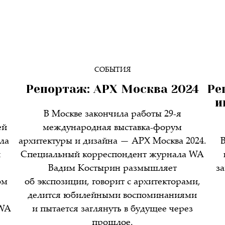
СОБЫТИЯ
Репортаж: АРХ Москва 2024
Ре
и
В Москве закончила работы 29-я
ей
международная выставка-форум
ла
архитектуры и дизайна — АРХ Москва 2024.
и
Специальный корреспондент журнала WA
Вадим Костырин размышляет
з
ом
об экспозиции, говорит с архитекторами,
делится юбилейными воспоминаниями
 WA
и пытается заглянуть в будущее через
прошлое.