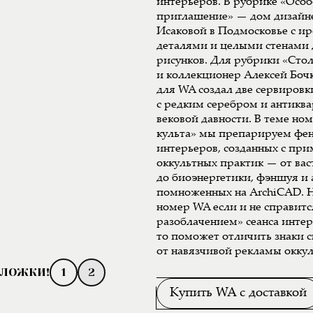
интерьеров. В рубрике «Особ
приглашение» — дом дизайн
Исаковой в Подмосковье с 
деталями и целыми стенами 
рисунков. Для рубрики «Сто
и коллекционер Алексей Боч
для WA создал две сервиров
с редким серебром и антикв
вековой давности. В теме но
культа» мы препарируем фе
интерьеров, созданных с пр
оккультных практик — от вас
до биоэнергетики, фэншуя и
помноженных на ArchiCAD. Н
номер WA если и не справитс
разоблачением» сеанса инте
то поможет отличить знаки 
от навязчивой рекламы оккул
1
2
Купить WA с доставкой