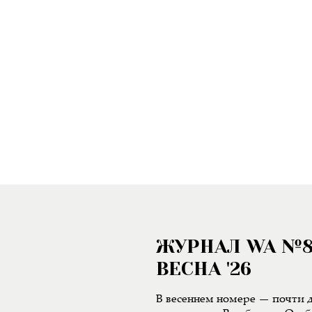
ЖУРНАЛ WA №
ВЕСНА '26
В весеннем номере — почти д