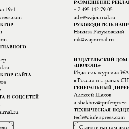
РАЗМЕЩЕНИЕ РЕКЛ
а 19с1
+ 7 495 142-79-05
press.com
adv@wajournal.ru
АКТОР
РУКОВОДИТЕЛЬ НАП
н
Никита Разумовский
com
nik@wajournal.ru
ГЛАВНОГО
ИЗДАТЕЛЬСКИЙ ДОМ
нер
«ЦЮФЭНЬ»
l.ru
Издатель журнала WA
КТОР САЙТА
в России и странах СН
ова
ГЕНЕРАЛЬНЫЙ ДИРЕ
u
Алексей Шахов
ТА И СОЦСЕТЕЙ
a.shakhov@qiufenpress
н
ТЕХНИЧЕСКАЯ ПОДД
urnal.ru
tech@qiufenpress.com
ект
Станьте нашим авт