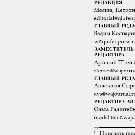
РЕДАКЦИЯ
Москва, Петровк
editorial@qiufen
ГЛАВНЫЙ РЕД
Вадим Костыри
w@qiufenpress.
ЗАМЕСТИТЕЛЬ 
РЕДАКТОРА
Арсений Штей
steiner@wajourna
ГЛАВНЫЙ РЕДА
Анастасия Сыр
avs@wajournal.r
РЕДАКТОР САЙ
Ольга Радштей
oradshtein@wajo
Прислать про