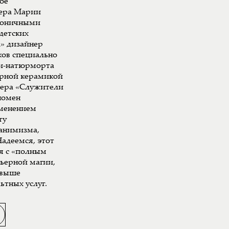
ое
ера Марии
ироничными
детских
л» дизайнер
ков специально
ки-натюрморта
арной керамикой
мера «Служители
номен
именением
ту
 анимизма,
адеемся, этот
я с «полным
рьерной магии,
свыше
ьтных услуг.