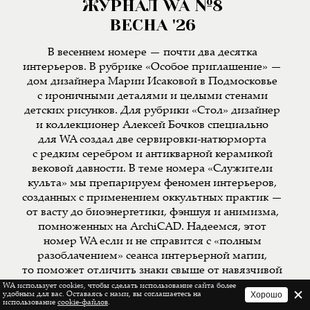
ЖУРНАЛ WA №8
ВЕСНА '26
В весеннем номере — почти два десятка
интерьеров. В рубрике «Особое приглашение» —
дом дизайнера Марии Исаковой в Подмосковье
с ироничными деталями и целыми стенами
детских рисунков. Для рубрики «Стол» дизайнер
и коллекционер Алексей Бочков специально
для WA создал две сервировки-натюрморта
с редким серебром и антикварной керамикой
вековой давности. В теме номера «Служители
культа» мы препарируем феномен интерьеров,
созданных с применением оккультных практик —
от васту до биоэнергетики, фэншуя и анимизма,
помноженных на ArchiCAD. Надеемся, этот
номер WA если и не справится с «полным
разоблачением» сеанса интерьерной магии,
то поможет отличить знаки свыше от навязчивой
рекламы оккультных услуг.
WA использует cookies, чтобы сделать использование сайта более
Хорошо
удобным для вас. Оставаясь с нами, вы соглашаетесь на
использование
cookie-файлов
.