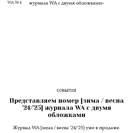
WA № 4
СОБЫТИЯ
Представляем номер [зима / весна
’24/’25] журнала WA с двумя
обложками
Журнал WA [зима / весна ’24/’25] уже в продаже.