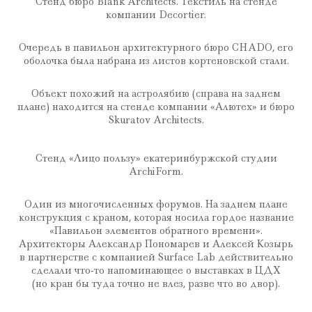
Стенд бюро Blank Architects. Текстиль на стенде
компании Decortier.
Очередь в павильон архитектурного бюро CHADO, его
оболочка была набрана из листов кортеновской стали.
Объект похожий на астролябию (справа на заднем
плане) находится на стенде компании «Алютех» и бюро
Skuratov Architects.
Стенд «Лицо пользу» екатеринбуржской студии
ArchiForm.
Один из многочисленных форумов. На заднем плане
конструкция с краном, которая носила гордое название
«Павильон элементов обратного времени».
Архитекторы Александр Пономарев и Алексей Козырь
в партнерстве с компанией Surface Lab действительно
сделали что-то напоминающее о выставках в ЦДХ
(но кран бы туда точно не влез, разве что во двор).