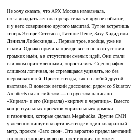
Не хочу сказать, что АРХ Москва измельчала,
но за двадцать лет она превратилась в другое событие,
и у него совершенно другого масштаб. Тут не встретишь
теперь Этторе Соттсасса, Гаэтане Пеше, Заху Хадид или
Дэниэля Либескинда… Первые трое, вообще, уже не
с нами. Однако причина прежде всего не в отсутствии
громких имён, а в отсутствии смелых идей. Они стали
слишком приземленными, опростились. Сценография
слишком логичная, не стремящаяся удивлять, но без
шероховатостей. Просто стенды, как на любой другой
выставке. В довесок лёгкий диссонанс: рядом со Skuratov
Architects на английском — на русском написано
«Кирилл» и его (Кирилла) «кирпич и черепица». Вместо
концептуальных проектов «прикольные» домики
и газончики, которые сделала Megabudka. Другие СМИ
увлеченно пишут о квартире-стенде в один квадратный
метр, проекте «Зато своя». Это вероятно предел мечтаний
типового «понаехавшего», пост ирония, но может