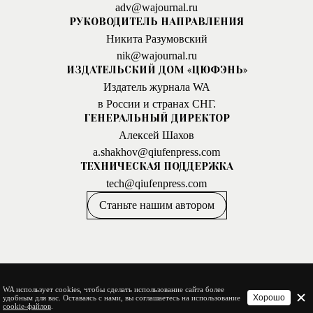
adv@wajournal.ru
РУКОВОДИТЕЛЬ НАПРАВЛЕНИЯ
Никита Разумовский
nik@wajournal.ru
ИЗДАТЕЛЬСКИЙ ДОМ «ЦЮФЭНЬ»
Издатель журнала WA
в России и странах СНГ.
ГЕНЕРАЛЬНЫЙ ДИРЕКТОР
Алексей Шахов
a.shakhov@qiufenpress.com
ТЕХНИЧЕСКАЯ ПОДДЕРЖКА
tech@qiufenpress.com
Станьте нашим автором
WA использует cookies, чтобы сделать использование сайта более
Хорошо
удобным для вас. Оставаясь с нами, вы соглашаетесь на использование
cookie-файлов
.