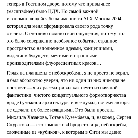
теперь в Гостином дворе, потому что привычнее
(масштабнее) было ЦДХ. Но самой важной
и запоминающейся была именно та АРХ Москва 2004,
которая для меня сформировала своего рода точку
отсчёта. Отчётливо помню свои ощущения, потому что
это было совершенно необычное событие, странное
пространство наполненное идеями, концепциями,
видением будущего, мечтами и странными
производителями флуоресцентных красок…
Глядя на планшеты с небоскребами, я не просто не верил,
я был абсолютно уверен, что ни один из них никогда не
построят — я их рассматривал как нечто из научной
фантастики, чистого концептуального формотворчества
вроде бумажной архитектуры и все думал, почему авторы
не сделали их более изящными. Это были проекты
Михаила Хазанова, Тотана Кузембаева, и, наконец, Сергея
Скуратова — его комплекс «Город столиц», небоскребы,
сложенные из «кубиков», к которым в Сити мы давно