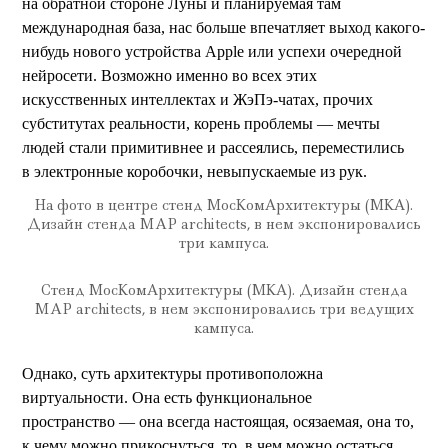
на обратной стороне Луны и планируемая там
международная база, нас больше впечатляет выход какого-
нибудь нового устройства Apple или успехи очередной
нейросети. Возможно именно во всех этих
искусственных интеллектах и ЖэПэ-чатах, прочих
субститутах реальности, корень проблемы — мечты
людей стали примитивнее и рассеялись, переместились
в электронные коробочки, невыпускаемые из рук.
На фото в центре стенд МосКомАрхитектуры (МКА).
Дизайн стенда MAP architects, в нем экспонировались
три кампуса.
Стенд МосКомАрхитектуры (МКА). Дизайн стенда
MAP architects, в нем экспонировались три ведущих
кампуса.
Однако, суть архитектуры противоположна
виртуальности. Она есть функциональное
пространство — она всегда настоящая, осязаемая, она то,
к чему можно прикоснуться, то, в чем можно остаться