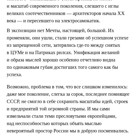
и масштаб современного поколения, слезшего с иглы
великих соотечественников — архитекторов начала ХХ
века — и пересевшего на электросамокатик.
В экспозиции нет Мечты, настоящей, большой. Их
променяли, они ушли, стали грезами об успешном успехе
из запрещенной сети, затерялись где-то между снятых
в ЦУМе и на Патриках рилсах. Унификация желаний
и образа мыслей хорошо особенно отчетливо видна
по одинаковым губам достигших того самого как бы
успеха.
Возможно, проблема в том, что все слишком изменилось:
даже мое поколение, слегка за сорок, последнее помнящее
СССР, не смогло в себе сохранить масштабы идей, строек
и предприятий той огромной страны. И мы сами
измельчали стали теми пресловутыми европейцами,
над неспособностью которых объять мыслью
невероятный простор России мы в добрую посмеивались.