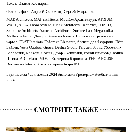
Текст:
Вадим Костырин
Фотографии:
Андрей Сорокин
,
Сергей Миронов
MAD Architects
,
MAP architects
,
МосКомАрхитектура
,
ATRIUM
,
WALL
,
APEX
,
Рабберфлекс
,
Blank Architects
,
Decortier
,
CHADO
,
Skuratov Architects
,
Алютех
,
ArchiForm
,
Surface Lab
,
Megabudka
,
Mallers
,
«Ампир Декор»
,
Алексей Бочков
,
Сибирский гранитный
карьер
,
FLAT Interiors
,
Fedorova Elements
,
Александра Федорова
,
Пётр
Зайцев
,
Vesta Outdoor Group
,
Design Studio Parquet
,
Борис Уборевич-
Боровский
,
Konzept
,
София Декор Эксклюзив
,
Роман Ермаков
,
Сабина
Чагина
,
ADJ
,
Миша MOST
,
Екатерина Боровкова
,
PENTA HOUSE
,
Borisov architects
,
Архитектурное бюро IND
#арх москва
#арх москва 2024
#выставка
#репортаж
#события мая
2024
СМОТРИТЕ ТАКЖЕ