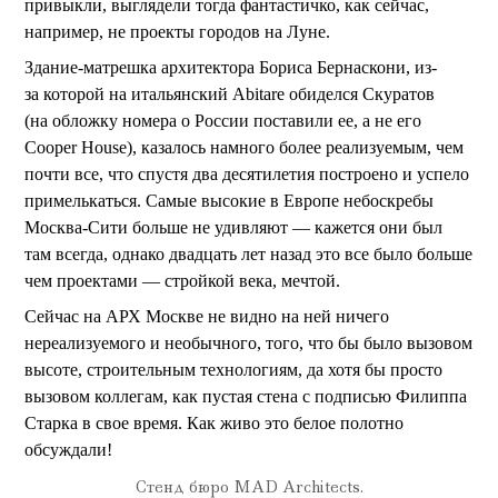
привыкли, выглядели тогда фантастичко, как сейчас,
например, не проекты городов на Луне.
Здание-матрешка архитектора Бориса Бернаскони, из-
за которой на итальянский Abitare обиделся Скуратов
(на обложку номера о России поставили ее, а не его
Cooper House), казалось намного более реализуемым, чем
почти все, что спустя два десятилетия построено и успело
примелькаться. Самые высокие в Европе небоскребы
Москва-Сити больше не удивляют — кажется они был
там всегда, однако двадцать лет назад это все было больше
чем проектами — стройкой века, мечтой.
Сейчас на АРХ Москве не видно на ней ничего
нереализуемого и необычного, того, что бы было вызовом
высоте, строительным технологиям, да хотя бы просто
вызовом коллегам, как пустая стена с подписью Филиппа
Старка в свое время. Как живо это белое полотно
обсуждали!
Стенд бюро MAD Architects.