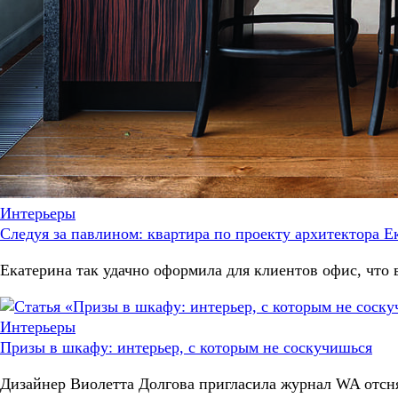
Интерьеры
Следуя за павлином: квартира по проекту архитектора 
Екатерина так удачно оформила для клиентов офис, что 
Интерьеры
Призы в шкафу: интерьер, с которым не соскучишься
Дизайнер Виолетта Долгова пригласила журнал WA отснят