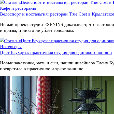
Кафе и рестораны
Велоспорт и ностальгия: ресторан True Cost в Крылатско
Новый проект студии ESENINS доказывает, что гастроном
и призы, и никто не уйдет голодным.
Интерьеры
Цвет Баухауза: практичная студия для одинокого юноши
Новые заказчики, мать и сын, нашли дизайнера Елену Кул
превратила в практичное и яркое жилище.