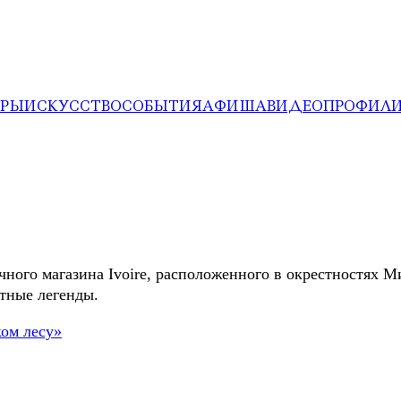
ЕРЫ
ИСКУССТВО
СОБЫТИЯ
АФИША
ВИДЕО
ПРОФИЛ
чного магазина Ivoire, расположенного в окрестностях М
тные легенды.