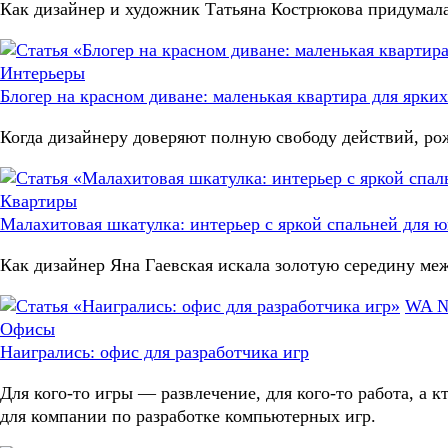
Как дизайнер и художник Татьяна Кострюкова придумала
Интерьеры
Блогер на красном диване: маленькая квартира для ярких
Когда дизайнеру доверяют полную свободу действий, ро
Квартиры
Малахитовая шкатулка: интерьер с яркой спальней для 
Как дизайнер Яна Гаевская искала золотую середину ме
WA №
Офисы
Наигрались: офис для разработчика игр
Для кого-то игры — развлечение, для кого-то работа, а
для компании по разработке компьютерных игр.