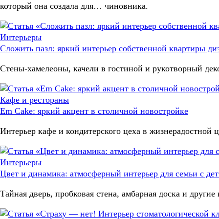
который она создала для… чиновника.
Интерьеры
Сложить пазл: яркий интерьер собственной квартиры ди
Стены-хамелеоны, качели в гостиной и рукотворный дек
Кафе и рестораны
Em Cake: яркий акцент в столичной новостройке
Интерьер кафе и кондитерского цеха в жизнерадостной ц
Интерьеры
Цвет и динамика: атмосферный интерьер для семьи с де
Тайная дверь, пробковая стена, амбарная доска и други