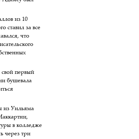
е Адамсу был
ллов из 10
о ставил за все
авался, что
исательского
обственных
e свой первый
лии бушевала
иться
ы из Уильяма
Маккартни,
туры в колледже
ь через три