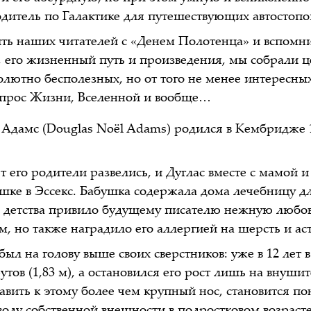
дитель по Галактике для путешествующих автостопо
ть наших читателей с «Денем Полотенца» и вспомни
, его жизненный путь и произведения, мы собрали ц
олютно бесполезных, но от того не менее интересных
опрос Жизни, Вселенной и вообще…
 Адамс (Douglas Noël Adams) родился в Кембридже 
т его родители развелись, и Дуглас вместе с мамой и
ушке в Эссекс. Бабушка содержала дома лечебницу д
с детства привило будущему писателю нежную любов
 но также наградило его аллергией на шерсть и ас
был на голову выше своих сверстников: уже в 12 лет 
тов (1,83 м), а остановился его рост лишь на внуши
бавить к этому более чем крупный нос, становится по