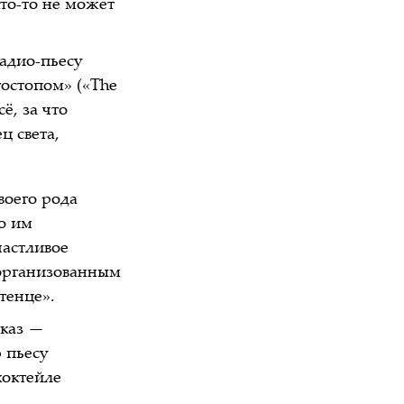
кто-то не может
радио-пьесу
тостопом» («The
ё, за что
ц света,
воего рода
о им
частливое
 организованным
тенце».
тказ —
 пьесу
коктейле