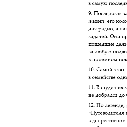
в самую послед
Последовав з
жизни: его юмо
для радио, а на
задачей. Они п
пошедшие дальш
за любую подво
в приемном пок
Самой экзот
в семействе одн
В студенчес
не добрался до
По легенде, 
«Путеводителя 
в депрессивном