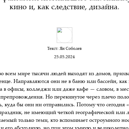
кино и, как следствие, дизайна.
Текст:
Ян Соболев
25.05.2024
во всем мире тысячи людей выходят из домов, прихва
енце. Направляются они не в баню или бассейн, ка
а в офисы, колледжи или даже кафе — словом, в мест
препровождения. Но перекинутое через плечо поло
ь, куда бы они ни отправились. Потому что сегодня 
раздник, не имеющий четкой географической или 
чаемый только теми, кто вспоминает остроумного но
 и его абсурдную, но при этом умную и великолепн