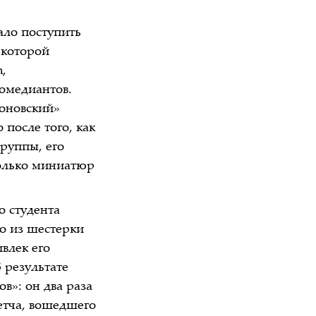
ало поступить
 которой
,
омедиантов.
тоновский»
после того, как
группы, его
олько миниатюр
о студента
о из шестерки
влек его
 результате
в»: он два раза
етча, вошедшего