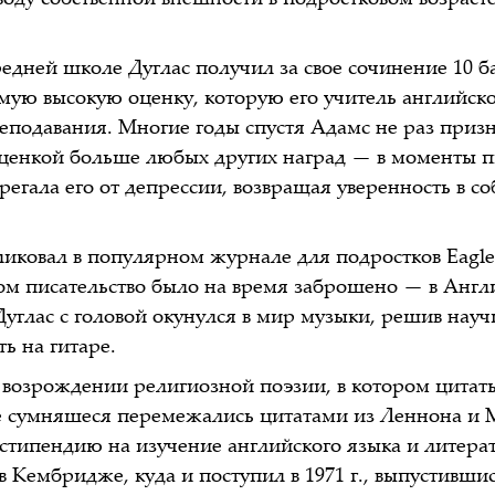
воду собственной внешности в подростковом возраст
едней школе Дуглас получил за свое сочинение 10 ба
ую высокую оценку, которую его учитель английског
еподавания. Многие годы спустя Адамс не раз призн
ценкой больше любых других наград — в моменты п
регала его от депрессии, возвращая уверенность в с
бликовал в популярном журнале для подростков Eagl
том писательство было на время заброшено — в Анг
Дуглас с головой окунулся в мир музыки, решив науч
ь на гитаре.
 о возрождении религиозной поэзии, в котором цитат
 сумняшеся перемежались цитатами из Леннона и 
стипендию на изучение английского языка и литера
 Кембридже, куда и поступил в 1971 г., выпустившис