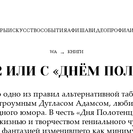
ЕРЫ
ИСКУССТВО
СОБЫТИЯ
АФИША
ВИДЕО
ПРОФИЛ
→
WA
КНИГИ
 42 ИЛИ С «ДНЁМ ПО
ово одно из правил альтернативной т
троумным Дугласом Адамсом, люб
дного юмора. В честь «Дня Полотенц
 жизнью и творчеством гениального 
й фантазией изменившего как миним