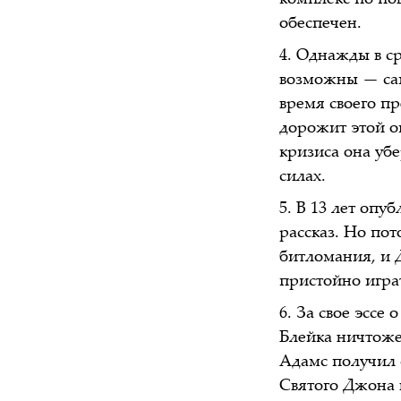
комплекс по по
обеспечен.
Однажды в ср
возможны — сам
время своего пр
дорожит этой о
кризиса она убе
силах.
В 13 лет опу
рассказ. Но по
битломания, и 
пристойно играт
За свое эссе
Блейка ничтоже
Адамс получил 
Святого Джона в