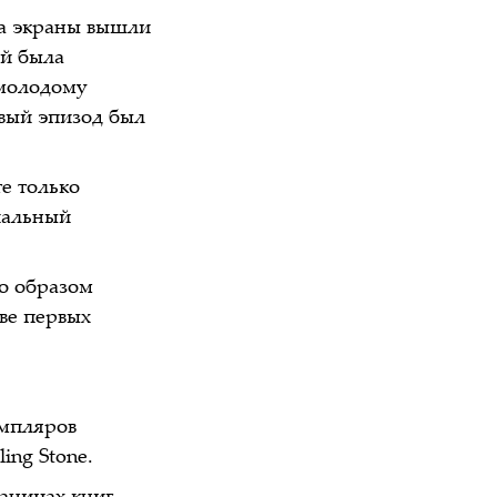
на экраны вышли
ий была
 молодому
рвый эпизод был
е только
циальный
то образом
ове первых
емпляров
ing Stone.