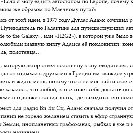
«Если я могу ездить автостопом по Европе, почему 
таким же образом по Млечному пути?»
ь от этой идеи, в 1977 году Дуглас Адамс сочинил 
«Путеводитель по Галактике для путешествующих ав
de to the Galaxy», или «H2G2»), в которой уже было вс
олюбили главную книгу Адамса её поклонники: коне
ель, полотенца…
 которую автор отвел полотенцу в «путеводителе», с
гда он отдыхал с друзьями в Греции им «каждое утр
еть и ждать меня, потому что я не мог найти свое с
 казалось, что любой, кто считает себя достаточно
еменно должен всегда знать, где находится его поло
екст для радио Би-Би-Си, Адамс сначала получил о
мпании не горело желанием ставить в эфир странную
 Земли, инопланетных графоманах, рыбках в ухе и 
емым названием