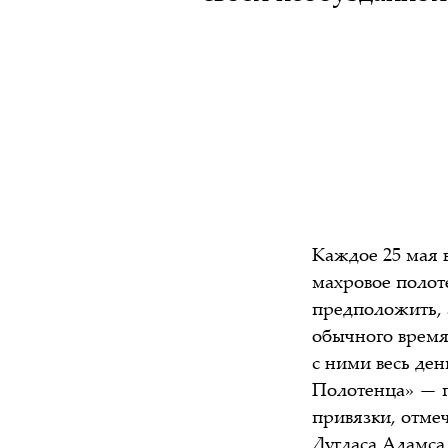
Каждое 25 мая 
махровое полот
предположить, 
обычного время
с ними весь ден
Полотенца» — п
привязки, отме
Дугласа Адамса