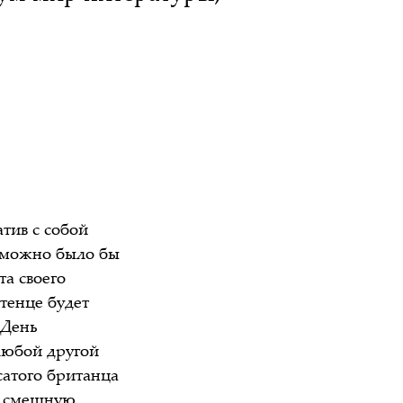
тив с собой
к можно было бы
а своего
тенце будет
«День
любой другой
сатого британца
о смешную