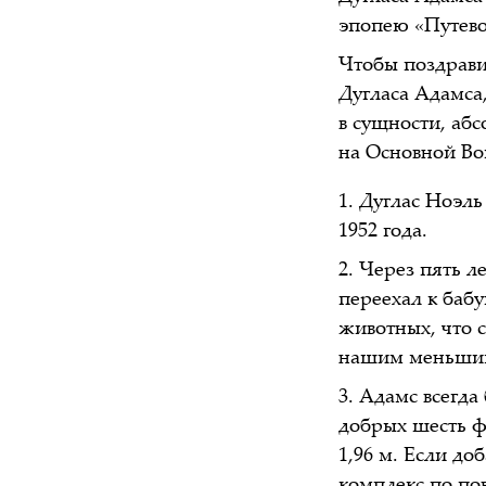
эпопею «Путево
Чтобы поздрави
Дугласа Адамса
в сущности, абс
на Основной В
Дуглас Ноэль
1952 года.
Через пять ле
переехал к баб
животных, что 
нашим меньшим,
Адамс всегда 
добрых шесть фу
1,96 м. Если до