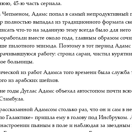
нюю, 45-ю часть сериала.
а Чепменом, Адамс попал в самый непродуктивный 
р полностью выпадал из традиционного формата ск
писать что-то на заданную тему всегда было для нег
роработали вместе около года, главным образом сочи
е пилотного эпизода. Поэтому в тот период Адамс 
рачивавшуюся работу: строил сараи, чистил курятн
ое больницы.
ической из работ Адамса того времени была служба
ого из арабских шейхов.
кие годы Дуглас Адамс объехал автостопом почти всю
 Стамбула.
рассказанной Адамсом столько раз, что он и сам в н
по Галактике» пришла ему в голову под Инсбруком.
 настроении пьяным в поле и наблюдая за звездным 