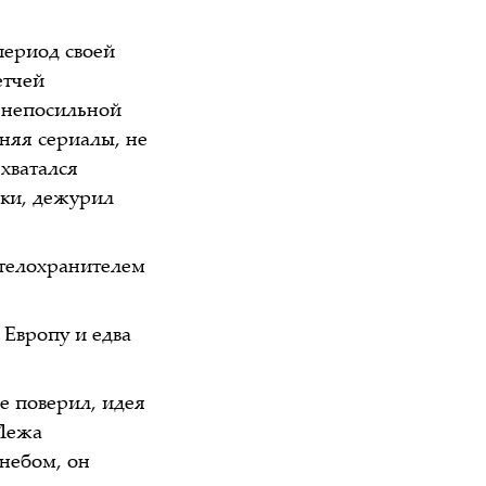
период своей
етчей
о непосильной
няя сериалы, не
хватался
ики, дежурил
 телохранителем
 Европу и едва
ее поверил, идея
 Лежа
небом, он