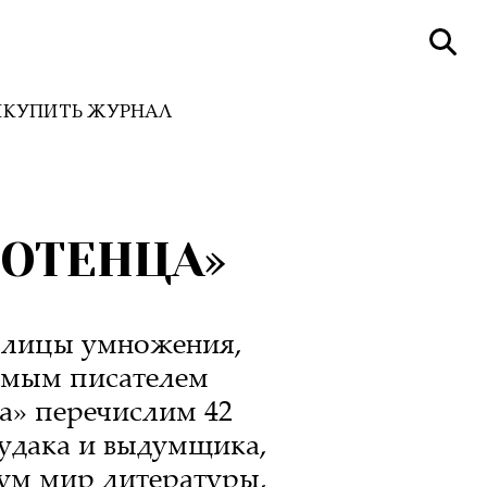
И
КУПИТЬ ЖУРНАЛ
ЛОТЕНЦА»
аблицы умножения,
имым писателем
а» перечислим 42
чудака и выдумщика,
ум мир литературы,