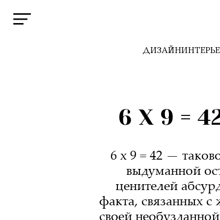
ДИЗАЙН
ИНТЕРЬ
6 Х 9 =
6 х 9 = 42 — так
выдуманной ос
ценителей абсур
факта, связанных с
своей необузданно