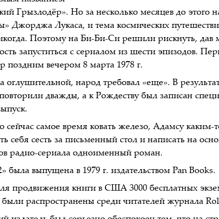
кий Грызлодёр». Но за нeсколько месяцев до этого 
ы» Джорджа Лукаса, и тема космических путешеств
никогда. Поэтому на Би-Би-Си решили рискнуть, дав
ость запуститься с сериалом из шести эпизодов. Пе
р поздним вечером 8 марта 1978 г.
а оглушительной, народ требовал «еще». В результат
л повторили дважды, а к Рождеству был записан спе
ыпуск.
о сейчас самое время ковать железо, Адамсу каким-
ть себя сесть за письменный стол и написать на осн
ов радио-сериала одноименный роман.
 была выпущена в 1979 г. издательством Pan Books.
 для продвижения книги в США 3000 бесплатных экз
 были распространены среди читателей журнала Roll