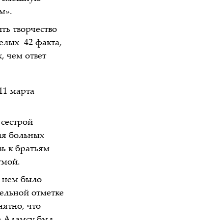
м».
ть творчество
елых 42 факта,
, чем ответ
11 марта
 сестрой
ля больных
ь к братьям
тмой.
в нем было
тельной отметке
нятно, что