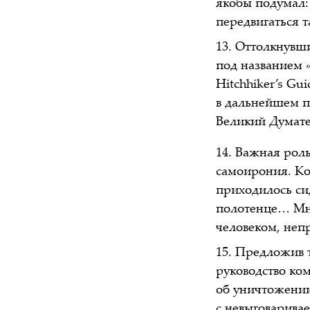
якобы подумал: 
передвигаться 
Оттолкнувшис
под названием 
Hitchhiker’s Gui
в дальнейшем п
Великий Думат
Важная роль,
самоирония. Ко
приходилось сид
полотенце… Мне
человеком, непр
Предложив т
руководство ко
об уничтожении
с невыговарива