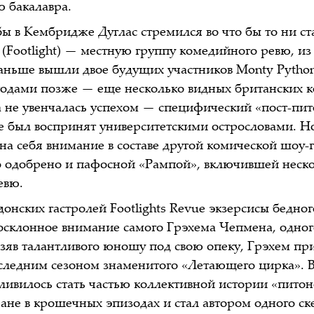
ю бакалавра.
бы в Кембридже Дуглас стремился во что бы то ни ст
 (Footlight) — местную группу комедийного ревю, из
аньше вышли двое будущих участников Monty Python
годами позже — еще несколько видных британских к
 не увенчалась успехом — специфический «пост-пи
 был воспринят университетскими острословами. Но 
на себя внимание в составе другой комической шоу-
о одобрено и пафосной «Рампой», включившей неск
евю.
онских гастролей Footlights Revue экзерсисы бедног
осклонное внимание самого Грэхема Чепмена, одног
Взяв талантливого юношу под свою опеку, Грэхем при
оследним сезоном знаменитого «Летающего цирка». В
ливилось стать частью коллективной истории «питоно
ране в крошечных эпизодах и стал автором одного ск