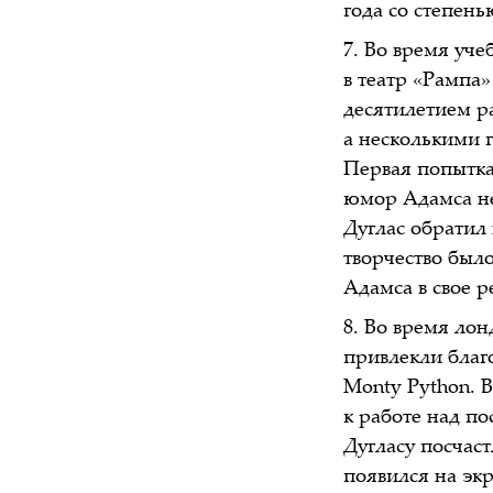
года со степень
Во время уче
в театр «Рампа»
десятилетием р
а несколькими 
Первая попытка
юмор Адамса не
Дуглас обратил 
творчество был
Адамса в свое р
Во время лонд
привлекли благ
Monty Python. 
к работе над п
Дугласу посчаст
появился на эк