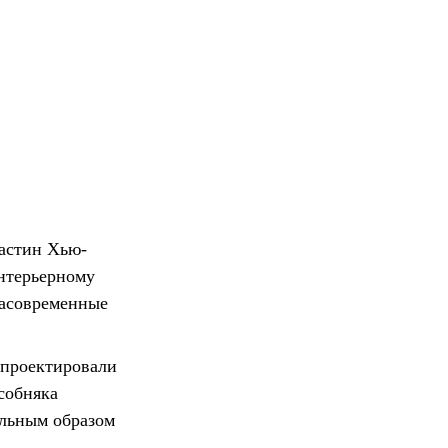
жастин Хью-
нтерьерному
расовременные
спроектировали
собняка
льным образом