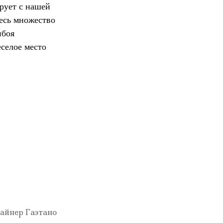
ирует с нашей
есь множество
ибоя
еселое место
зайнер Гаэтано