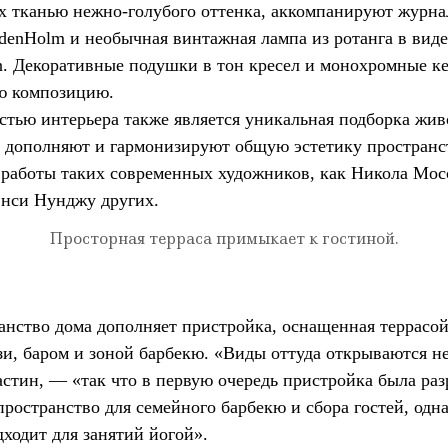
х тканью нежно-голубого оттенка, аккомпанируют журн
 denHolm и необычная винтажная лампа из ротанга в вид
on. Декоративные подушки в тон кресел и монохромные к
ю композицию.
стью интерьера также является уникальная подборка жи
е дополняют и гармонизируют общую эстетику пространс
 работы таких современных художников, как Никола Мос
нси Нунджу других.
Просторная терраса примыкает к гостиной.
анство дома дополняет пристройка, оснащенная террасой
зи, баром и зоной барбекю. «Виды оттуда открываются н
стин, — «так что в первую очередь пристройка была раз
ространство для семейного барбекю и сбора гостей, одн
дходит для занятий йогой».