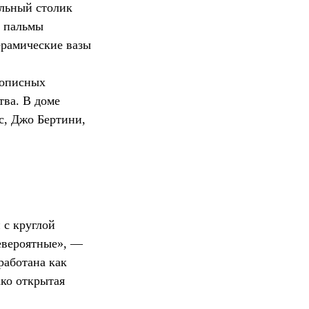
альный столик
е пальмы
ерамические вазы
вописных
тва. В доме
с, Джо Бертини,
 с круглой
евероятные», —
работана как
ако открытая