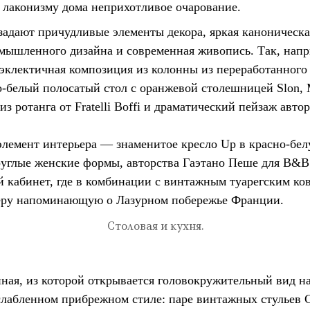
 лаконизму дома неприхотливое очарование.
задают причудливые элементы декора, яркая каноническа
омышленного дизайна и современная живопись. Так, напр
 эклектичная композиция из колонны из переработанного 
-белый полосатый стол с оранжевой столешницей Slon, M
из ротанга от Fratelli Boffi и драматический пейзаж авто
элемент интерьера — знаменитое кресло Up в красно-бел
углые женские формы, авторства Гаэтано Пеше для B&B 
 кабинет, где в комбинации с винтажным туарегским ко
еру напоминающую о Лазурном побережье Франции.
Столовая и кухня.
ная, из которой открывается головокружительный вид на
лабленном прибрежном стиле: паре винтажных стульев Gu