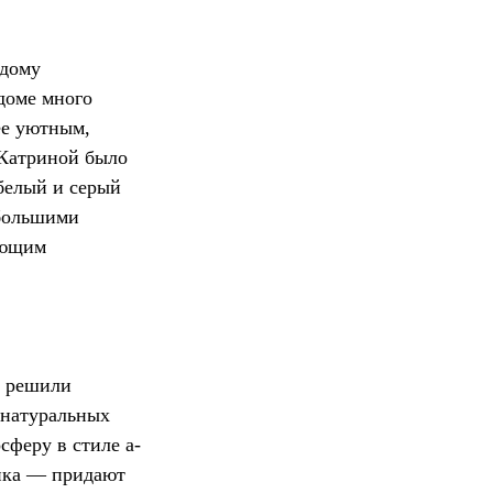
 дому
доме много
ее уютным,
 Катриной было
белый и серый
ебольшими
ающим
ы решили
 натуральных
сферу в стиле а-
мика — придают