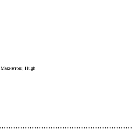
 Макинтош
,
Hugh-