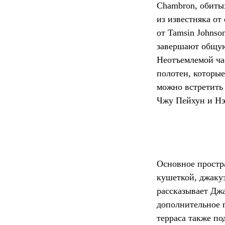
Chambron, обиты
из известняка от
от Tamsin Johns
завершают общу
Неотъемлемой ча
полотен, которы
можно встретить
Чжу Пейхун и Нэ
Основное простр
кушеткой, джаку
рассказывает Джа
дополнительное п
терраса также по