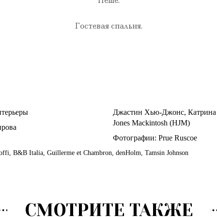
Пеше.
Гостевая спальня.
терьеры
Джастин Хью-Джонс
,
Катрина
Jones Mackintosh (HJM)
ирова
Фотографии:
Prue Ruscoe
offi
,
B&B Italia
,
Guillerme et Chambron
,
denHolm
,
Tamsin Johnson
СМОТРИТЕ ТАКЖЕ