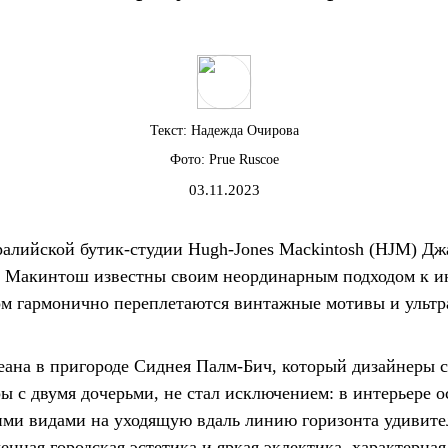
Текст:
Надежда Очирова
Фото:
Prue Ruscoe
03.11.2023
ралийской бутик-студии Hugh-Jones Mackintosh (HJM) Д
 Макинтош известны своим неординарным подходом к и
ром гармонично переплетаются винтажные мотивы и ульт
кеана в пригороде Сиднея Палм-Бич, который дизайнеры 
ы с двумя дочерьми, не стал исключением: в интерьере о
ми видами на уходящую вдаль линию горизонта удивите
енная городская эстетика и яркая эклектика, характерная