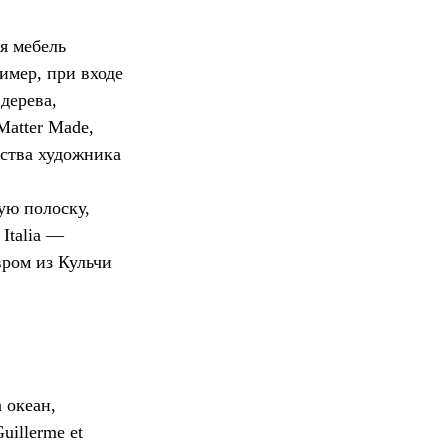
я мебель
имер, при входе
дерева,
atter Made,
рства художника
ую полоску,
Italia —
вром из Кульчи
 океан,
illerme et