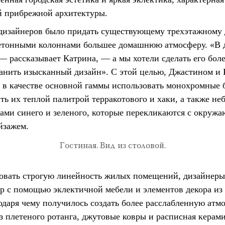
й прибрежной архитектуры.
 дизайнеров было придать существующему трехэтажному
етонными колоннами большее домашнюю атмосферу. «В 
 — рассказывает Катрина, — а мы хотели сделать его бол
ранить изысканный дизайн». С этой целью, Джастином и
 в качестве основной гаммы использовать монохромные 
ить их теплой палитрой терракотового и хаки, а также н
ами синего и зеленого, которые перекликаются с окруж
йзажем.
Гостиная. Вид из столовой.
овать строгую линейность жилых помещений, дизайнер
ер с помощью эклектичной мебели и элементов декора из
одаря чему получилось создать более расслабленную атмо
из плетеного ротанга, джутовые ковры и расписная кера