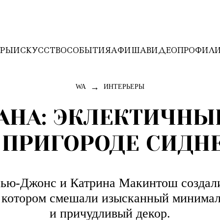
ЕРЫ
ИСКУССТВО
СОБЫТИЯ
АФИША
ВИДЕО
ПРОФИЛ
→
WA
ИНТЕРЬЕРЫ
ЕАНА: ЭКЛЕКТИЧНЫ
 ПРИГОРОДЕ СИДН
ью-Джонс и Катрина Макинтош создали 
в котором смешали изысканный минимал
и причудливый декор.