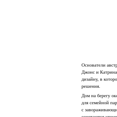
Основатели авст
Джонс и Катрина
дизайну, в кото
решения.
Дом на берегу о
для семейной пар
с завораживающи
сочетаются утонч