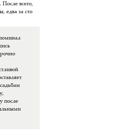
 После всего,
, едва за сто
споминал
шись
прочно
стливой
оставляет
усадьбам
у,
у после
мильными