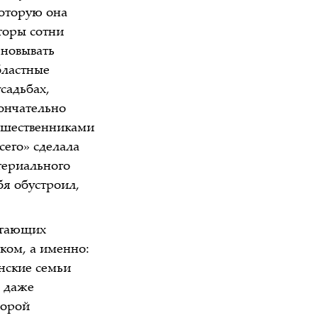
которую она
торы сотни
еновывать
бластные
садьбах,
кончательно
дшественниками
сего» сделала
териального
бя обустроил,
лагающих
тком, а именно:
нские семьи
и даже
порой