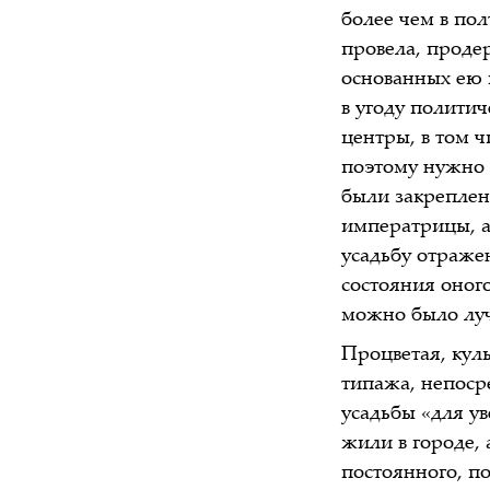
более чем в по
провела, проде
основанных ею 
в угоду полити
центры, в том 
поэтому нужно 
были закреплен
императрицы, а
усадьбу отраже
состояния оного
можно было луч
Процветая, кул
типажа, непосре
усадьбы «для у
жили в городе, 
постоянного, п