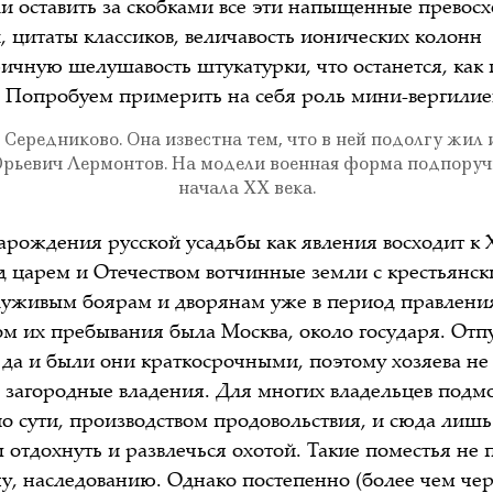
ли оставить за скобками все эти напыщенные прево
, цитаты классиков, величавость ионических колонн
ичную шелушавость штукатурки, что останется, как 
е? Попробуем примерить на себя роль мини-вергилиев
 Середниково. Она извеcтна тем, что в ней подолгу жил 
ьевич Лермонтов. На модели военная форма подпоруч
начала XX века.
арождения русской усадьбы как явления восходит к X
ед царем и Отечеством вотчинные земли с крестьянс
луживым боярам и дворянам уже в период правлени
ом их пребывания была Москва, около государя. Отп
, да и были они краткосрочными, поэтому хозяева не
и загородные владения. Для многих владельцев подм
по сути, производством продовольствия, и сюда лишь
ы отдохнуть и развлечься охотой. Такие поместья не
у, наследованию. Однако постепенно (более чем чер