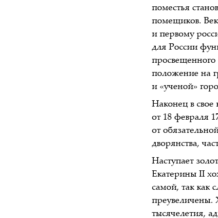
поместья станов
помещиков. Век
и первому росс
для России функ
просвещенного д
положение на г
и «ученой» горо
Наконец в свое
от 18 февраля 
от обязательно
дворянства, час
Наступает золо
Екатерины II хо
самой, так как
преувеличены. 
тысячелетия, ад