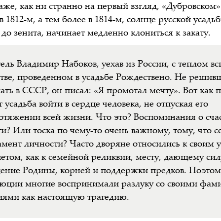
же, как ни странно на первый взгляд, «Дубровском».
 1812-м, а тем более в 1814-м, солнце русской усадьбы
до зенита, начинает медленно клониться к закату.
ель Владимир Набоков, уехав из России, с теплом в
стве, проведенном в усадьбе Рождествено. Не решив
ать в CCCР, он писал: «Я промотал мечту». Вот как 
 усадьба войти в сердце человека, не отпуская его
отяжении всей жизни. Что это? Воспоминания о сча
и? Или тоска по чему-то очень важному, тому, что с
мент личности? Часто дворяне относились к своим 
петом, как к семейной реликвии, месту, дающему сил
ние Родины, корней и поддержки предков. Поэтом
юции многие воспринимали разлуку со своими фа
ями как настоящую трагедию.