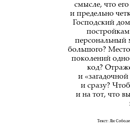
смысле, что ег
и предельно чет
Господский дом
постройкам
персональный 
большого? Место,
поколений одно
код? Отраж
и «загадочной
и сразу? Чтоб
и на тот, что в
Текст:
Ян Соболе