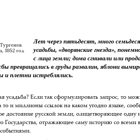
Лет через пятьдесят, много семьдес
Тургенев.
усадьбы, «дворянские гнезда», понемн
, 1852 год
с лица земли; дома сгнивали или прода
бы превращались в груды развалин, яблони вымир
ры и плетни истреблялись.
ая усадьба? Если так сформулировать запрос, то мо
 а то и миллионы ссылок на каком угодно языке, со
кое достояние русской земли, олицетворяющее одну 
го Государства, отражающее саму историю со всеми 
 событиями.