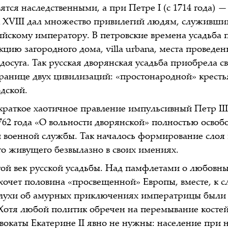
ятся наследственными, а при Петре I (с 1714 года) 
 XVIII дал множество привилегий людям, служивши
ийскому императору. В петровские времена усадьба
цию загородного дома, villa urbana, места проведен
осуга. Так русская дворянская усадьба приобрела с
ранице двух цивилизаций: «простонародной» кресть
дской.
 краткое хаотичное правление импульсивный Петр II
1762 года «О вольности дворянской» полностью освоб
й военной службы. Так началось формирование слоя
то живущего безвылазно в своих имениях.
той век русской усадьбы. Над памфлетами о любовны
хочет половина «просвещенной» Европы, вместе, к сл
 слухи об амурных приключениях императрицы был
Хотя любой политик обречен на перемывание костей
вокаты Екатерине II явно не нужны: население при 