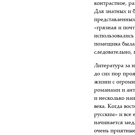
контрастное, р
Для знатных и 
представленных
«грязная и поч
использовались
помещика была н
следовательно, 
Литература за 
до сих пор про
жизни с огромн
романами и ант
и несколько на
века. Когда во
русским» и все
начинается мед
очень приятные