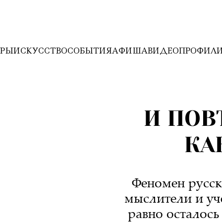
ЕРЫ
ИСКУССТВО
СОБЫТИЯ
АФИША
ВИДЕО
ПРОФИЛ
И ПОВ
КА
Феномен русск
мыслители и уче
равно осталось