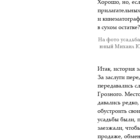
Хорошо, но, ес
прилагательных
и кинематограф
в сухом остатк
На фото усадьба
юный Михаил Юр
Итак, история з
За заслуги пер
передавались с
Грозного. Мест
давались редко
обустроить сво
усадьбы были, 
заезжали, чтоб
продаже, обмен