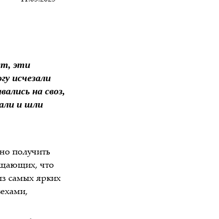
ят, эти
огу исчезали
вались на своз,
али и шли
жно получить
общающих, что
из самых ярких
вехами,