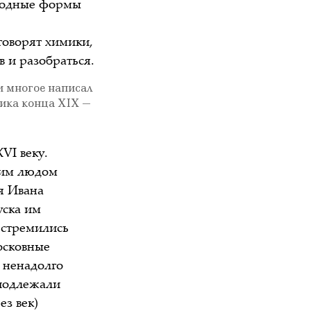
сходные формы
говорят химики,
 и разобраться.
и многое написал
ика конца XIX —
VI веку.
ким людом
я Ивана
уска им
 стремились
осковные
 ненадолго
 подлежали
ез век)