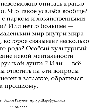
о невозможно описать кратко
ко. Что такое усадьба вообще?
 с парком и хозяйственными
и? Или нечто большее —
маленький мир внутри мира
 которое связывает несколько
го рода? Особый культурный
ение некой ментальности
 русской души»? Или — всё
ы ответить на эти вопросы
ынесен в заглавие, обратимся
к прошлому.
в
,
Вадим Разумов
,
Артур Шарафутдинов
11.03.2025