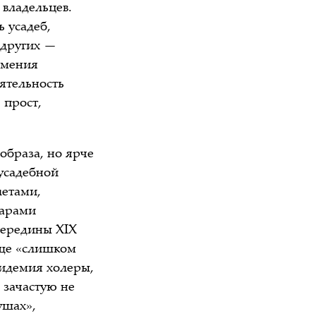
владельцев.
 усадеб,
 других —
имения
ятельность
 прост,
образа, но ярче
усадебной
летами,
сарами
середины XIX
еще «слишком
пидемия холеры,
 зачастую не
ушах»,