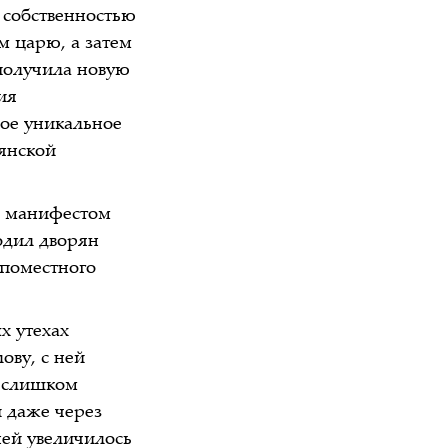
— собственностью
м царю, а затем
 получила новую
ия
вое уникальное
янской
I манифестом
одил дворян
 поместного
х утехах
ову, с ней
и слишком
 даже через
ней увеличилось