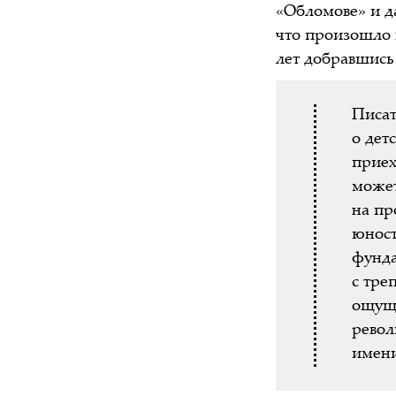
«Обломове» и да
что произошло в
лет добравшись 
Писат
о дет
приех
может
на пр
юност
фунда
с тре
ощуще
револ
имени