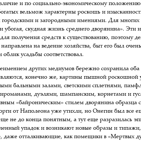
азличие и по социально-экономическому положению 
богатых вельмож характерны роскошь и изысканность
 городскими и загородными имениями. Для многих
ти убогая, скудная жизнь среднего дворянина». Эти 
 для получения средств к существованию, поэтому де
аправлена на ведение хозяйства, быт его был очень
и облик усадьбы соответствовал.
неимением других медиумов бережно сохранила оба 
являются, конечно же, картины пышной роскошной 
ыми бальными залами, светскими сплетнями, памф
ироманами, дуэлями, шампанским, корнетами и гу
ивным «байроническим» стилем дворянина образца 
сторги от Наполеона уже утихли, но Онегин был все 
 еще не до конца понятным, а тут еще разразилась э
ленный упадок и возникают новые образы и типажи,
, даже отталкивающие, как помещики в «Мертвых д