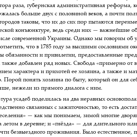
лтора раза, губернская административная реформа, 
ржалась больше двух с половиной веков, а почти пол
городов таковы, что их до сих пор пытаются переим
ческой конъюнктуре, ведь среди них — важнейшие о
числе современной Украины. Однако мы говорим об у
отметить, что в 1785 году за высшими сословиями о
ы обязанности и привилегии, предоставленные пре
 также добавлен ряд новых. Свобода «примерно от в
нием характера и прихотей ее хозяина, а также и ма
. Порой понять хозяина по быту, который он для се
ше, нежели из прямого диалога с ним.
ьтура усадеб поделилась на два неравных основопо
дственно связанных с зажиточностью, то есть доста
веселения» — как мы понимаем, зимой многие дворя
а летом в деревне; и «гнёзда» — для длительного ил
очти безвыездного проживания. Было естественное, 