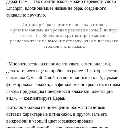
держится» — так с английского можно перевести слово
Linchpin, вдохновившее название бара, созданного
буквально вручную.
Интерьер бара состоит из нескольких зон,
организованных на уровнях разной высоты. В центре
стол из La Redoute, вокруг которого можно
расположиться на высоких стульях, рядом несколько
уголков с диванами.
«Мне интересно экспериментировать с материалами,
делать то, чего еще не пробовала ранее. Некоторые стены
я оклеила бумагой. Слой за слоем наносила клей, руками
формировала складки, а в финале мы покрыли их яхтным
лаком, придающим поверхности влажный, блестящий
вид», — комментирует Дарья.
Потолок в одном из помещений обожгли газетами,
оставив характерные пятна сажи, в другом зале его
выкрасили в черный цвет и задекорировали
металлической сеткой — при тусклом освещении он