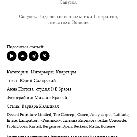
Санузел.
Санузел. Подвесные светильники Lampatron,
смесители Boheme.
Поделиться статьей:
Категории:
Интерьеры
,
Квартиры
Текст:
Юрий Солярский
Анна Попова
,
студия I+E Spaces
Фотографии:
Михаил Бравый
Стиль:
Варвара Калицкая
Decent Furniture Limited
,
Top Concept
,
Ossen
,
Ansy carpet
,
Latitude
,
Enere
,
Lampatron
,
«Роникон»
,
Татьяна Кирикова
,
Atlas Concorde
,
ProfilDoors
,
Kartell
,
Bergenson Bjorn
,
Beckers
,
Metta
,
Boheme