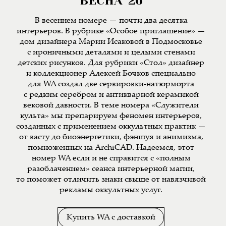
ВЕСНА '26
В весеннем номере — почти два десятка
интерьеров. В рубрике «Особое приглашение» —
дом дизайнера Марии Исаковой в Подмосковье
с ироничными деталями и целыми стенами
детских рисунков. Для рубрики «Стол» дизайнер
и коллекционер Алексей Бочков специально
для WA создал две сервировки-натюрморта
с редким серебром и антикварной керамикой
вековой давности. В теме номера «Служители
культа» мы препарируем феномен интерьеров,
созданных с применением оккультных практик —
от васту до биоэнергетики, фэншуя и анимизма,
помноженных на ArchiCAD. Надеемся, этот
номер WA если и не справится с «полным
разоблачением» сеанса интерьерной магии,
то поможет отличить знаки свыше от навязчивой
рекламы оккультных услуг.
Купить WA с доставкой