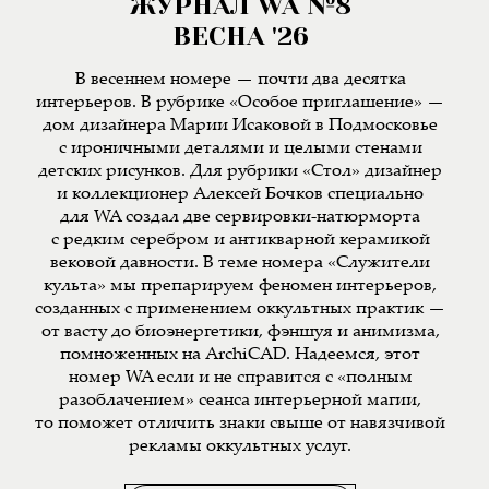
ЖУРНАЛ WA №8
ВЕСНА '26
В весеннем номере — почти два десятка
интерьеров. В рубрике «Особое приглашение» —
дом дизайнера Марии Исаковой в Подмосковье
с ироничными деталями и целыми стенами
детских рисунков. Для рубрики «Стол» дизайнер
и коллекционер Алексей Бочков специально
для WA создал две сервировки-натюрморта
с редким серебром и антикварной керамикой
вековой давности. В теме номера «Служители
культа» мы препарируем феномен интерьеров,
созданных с применением оккультных практик —
от васту до биоэнергетики, фэншуя и анимизма,
помноженных на ArchiCAD. Надеемся, этот
номер WA если и не справится с «полным
разоблачением» сеанса интерьерной магии,
то поможет отличить знаки свыше от навязчивой
рекламы оккультных услуг.