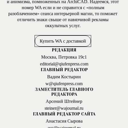
и анимизма, помноженных на ArchiCAD. Надеемся, этот
номер WA если и не справится с «полным
разоблачением» сеанса интерьерной магии, то поможет
отличить знаки свыше от навязчивой рекламы
оккультных услуг.
Купить WA с доставкой
РЕДАКЦИЯ
Москва, Петровка 19с1
editorial@qiufenpress.com
ГЛАВНЫЙ РЕДАКТОР
Вадим Костырин
w@qiufenpress.com
ЗАМЕСТИТЕЛЬ ГЛАВНОГО
РЕДАКТОРА
Арсений Штейнер
steiner@wajournal.ru
ГЛАВНЫЙ РЕДАКТОР САЙТА
Анастасия Сырова
avs@wajournal.ru