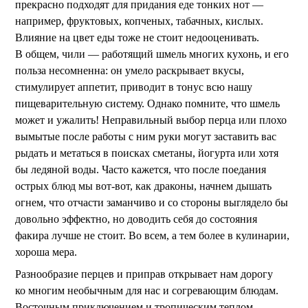
прекрасно подходят для придания еде тонких нот —
например, фруктовых, копченых, табачных, кислых.
Влияние на цвет еды тоже не стоит недооценивать.
В общем, чили — работящий шмель многих кухонь, и его
польза несомненна: он умело раскрывает вкусы,
стимулирует аппетит, приводит в тонус всю нашу
пищеварительную систему. Однако помните, что шмель
может и ужалить! Неправильный выбор перца или плохо
вымытые после работы с ним руки могут заставить вас
рыдать и метаться в поисках сметаны, йогурта или хотя
бы ледяной воды. Часто кажется, что после поедания
острых блюд мы вот-вот, как драконы, начнем дышать
огнем, что отчасти заманчиво и со стороны выглядело бы
довольно эффектно, но доводить себя до состояния
факира лучше не стоит. Во всем, а тем более в кулинарии,
хороша мера.
Разнообразие перцев и приправ открывает нам дорогу
ко многим необычным для нас и согревающим блюдам.
Восточным приключением и тропическим теплом