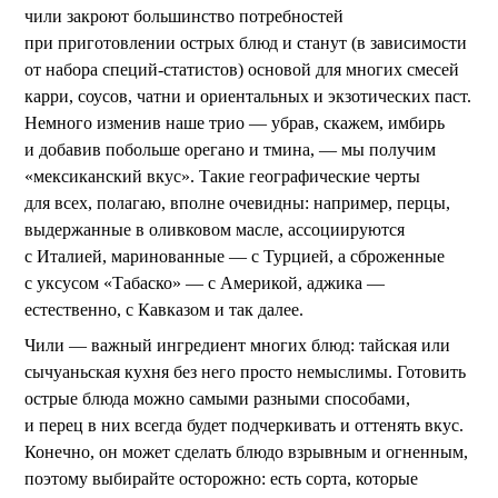
чили закроют большинство потребностей
при приготовлении острых блюд и станут (в зависимости
от набора специй-статистов) основой для многих смесей
карри, соусов, чатни и ориентальных и экзотических паст.
Немного изменив наше трио — убрав, скажем, имбирь
и добавив побольше орегано и тмина, — мы получим
«мексиканский вкус». Такие географические черты
для всех, полагаю, вполне очевидны: например, перцы,
выдержанные в оливковом масле, ассоциируются
с Италией, маринованные — с Турцией, а сброженные
с уксусом «Табаско» — c Америкой, аджика —
естественно, с Кавказом и так далее.
Чили — важный ингредиент многих блюд: тайская или
сычуаньская кухня без него просто немыслимы. Готовить
острые блюда можно самыми разными способами,
и перец в них всегда будет подчеркивать и оттенять вкус.
Конечно, он может сделать блюдо взрывным и огненным,
поэтому выбирайте осторожно: есть сорта, которые