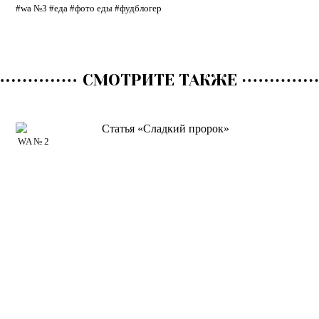
#wa №3
#еда
#фото еды
#фудблогер
СМОТРИТЕ ТАКЖЕ
WA № 2