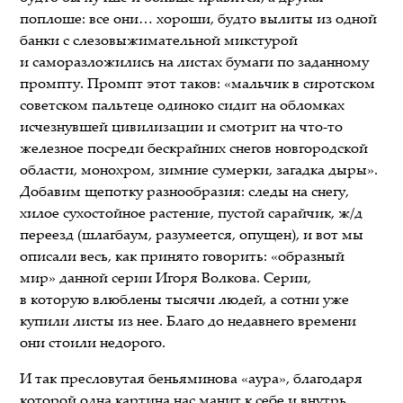
поплоше: все они… хороши, будто вылиты из одной
банки с слезовыжимательной микстурой
и саморазложились на листах бумаги по заданному
промпту. Промпт этот таков: «мальчик в сиротском
советском пальтеце одиноко сидит на обломках
исчезнувшей цивилизации и смотрит на что-то
железное посреди бескрайних снегов новгородской
области, монохром, зимние сумерки, загадка дыры».
Добавим щепотку разнообразия: следы на снегу,
хилое сухостойное растение, пустой сарайчик, ж/д
переезд (шлагбаум, разумеется, опущен), и вот мы
описали весь, как принято говорить: «образный
мир» данной серии Игоря Волкова. Серии,
в которую влюблены тысячи людей, а сотни уже
купили листы из нее. Благо до недавнего времени
они стоили недорого.
И так пресловутая беньяминова «аура», благодаря
которой одна картина нас манит к себе и внутрь,