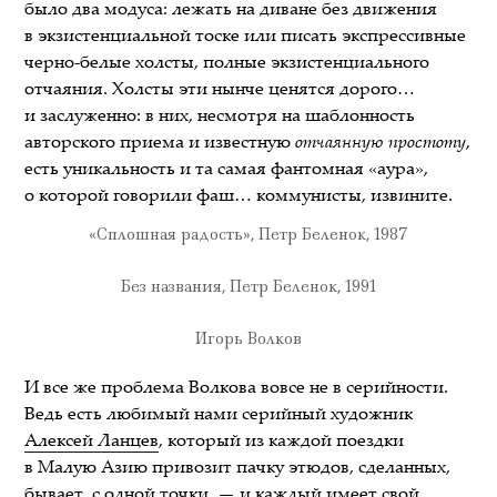
было два модуса: лежать на диване без движения
в экзистенциальной тоске или писать экспрессивные
черно-белые холсты, полные экзистенциального
отчаяния. Холсты эти нынче ценятся дорого…
и заслуженно: в них, несмотря на шаблонность
авторского приема и известную
отчаянную простоту
,
есть уникальность и та самая фантомная «аура»,
о которой говорили фаш… коммунисты, извините.
«Сплошная радость», Петр Беленок, 1987
Без названия, Петр Беленок, 1991
Игорь Волков
И все же проблема Волкова вовсе не в серийности.
Ведь есть любимый нами серийный художник
Алексей Ланцев
, который из каждой поездки
в Малую Азию привозит пачку этюдов, сделанных,
бывает, с одной точки, — и каждый имеет свой