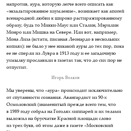
напротив, аура, которую легче всего описать как
«экзальтированное изумление», возникает как апогей
всенародной любви к широко растиражированному
образу, будь то Микки-Маус или Сталин, Мэрилин
Монро или Мишка на Севере. Или вот, например,
Мона Лиза (кстати, писаная Леонардо в нескольких
копиях): не было у нее никакой ауры до тех пор, пока
ее не сперли из Лувра в 1913 году и ее загадочную
ухмылку прославили в газетах так, что до сих пор не
отпустит.
Игорь Волков
Мы уверены, что «аура» происходит исключительно
от спутанности сознания. Авангардист из 90-х
Осмоловский (знаменитый прежде всего тем, что
в 1989 году собрал на Гоголях хиппарей и их телами
выложил на брусчатке Красной площади слово
из трех букв, об этом даже в газете «Московский