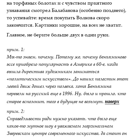
на торфяных болотах и с чувством приятного
узнавания смотрел Балабанова (особенно позднего),
то успевайте: время покупать Волкова скоро
закончится. Картинки хорошие, на всех не хватит.
Главное, не берите больше двух в одни руки.
прим. 1:
Мы-то знаем, почему. Потому же, почему беньяминово
эссе приобрело популярность в Америке в 60-е, когда
вышла директива художникам заниматься
«политическим искусством». До наших палестин этот
левый движ дошел через полвека, хотя Беньямина
перевели на русский еще в 1996. Ну, было и прошло, кто
наверх
старое вспомнит, того в будущее не возьмут.
прим. 2:
Справедливости ради нужно указать, что было еще
какое-то мутное шоу в уважаемом маргинальном
Зверевском центре современного искусства, да стоит он