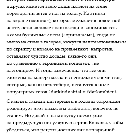
а другая кажется всего лишь пятном на стене,
переворачивается с ног на голову. Картинка
на экране («копия»), которая мелькает в новостной
ленте, останавливает наш взгляд и запоминается,
а сами бумажные листы («оригиналы»), когда их
много на стене в галерее, кажутся наштампованными
по скрипту и нимало не привлекают; напротив,
оставляют чувство досады: какие-то они,
по сравнению с экранными копиями, «не
настоящие». И тогда замечаешь, что все они
сложены на манер паззла из нескольких элементов,
которые, как ни пересобери, останутся в поле
популярных тегов #darkindustrial и #darkambient.
С какими такими паттернами в головах сограждан
резонирует этот паззл, мы разбирать, конечно, не
станем. Но давайте на минутку посмотрим
на предыдущую популярную серию Волкова, чтобы
убедиться, что рецепт достижения всенародной