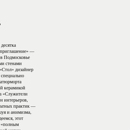
8
 десятка
е приглашение» —
 в Подмосковье
ми стенами
 «Стол» дизайнер
 специально
натюрморта
ой керамикой
ра «Служители
н интерьеров,
льтных практик —
шуя и анимизма,
еемся, этот
с «полным