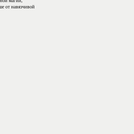
рной магии,
ше от навязчивой