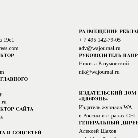
РАЗМЕЩЕНИЕ РЕКЛ
а 19с1
+ 7 495 142-79-05
ress.com
adv@wajournal.ru
АКТОР
РУКОВОДИТЕЛЬ НАП
Никита Разумовский
om
nik@wajournal.ru
ГЛАВНОГО
ИЗДАТЕЛЬСКИЙ ДОМ
р
«ЦЮФЭНЬ»
.ru
Издатель журнала WA
КТОР САЙТА
в России и странах СНГ.
а
ГЕНЕРАЛЬНЫЙ ДИРЕ
Алексей Шахов
ТА И СОЦСЕТЕЙ