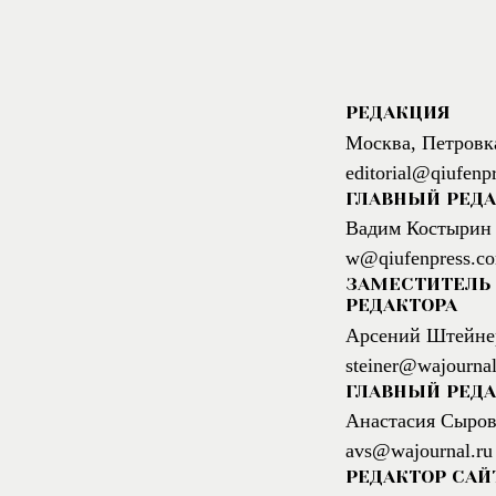
РЕДАКЦИЯ
Москва, Петровк
editorial@qiufenp
ГЛАВНЫЙ РЕД
Вадим Костырин
w@qiufenpress.c
ЗАМЕСТИТЕЛЬ 
РЕДАКТОРА
Арсений Штейне
steiner@wajournal
ГЛАВНЫЙ РЕДА
Анастасия Сыров
avs@wajournal.ru
РЕДАКТОР САЙ