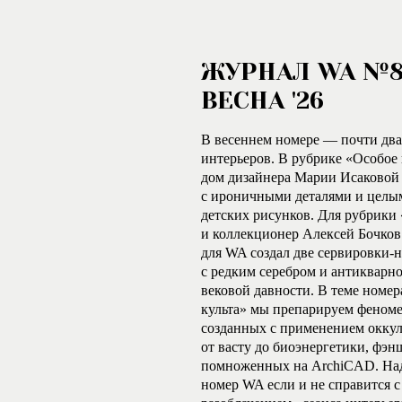
ЖУРНАЛ WA №
ВЕСНА '26
В весеннем номере — почти два
интерьеров. В рубрике «Особо
дом дизайнера Марии Исаковой
с ироничными деталями и целы
детских рисунков. Для рубрики
и коллекционер Алексей Бочков
для WA создал две сервировки-
с редким серебром и антикварн
вековой давности. В теме номе
культа» мы препарируем феноме
созданных с применением окку
от васту до биоэнергетики, фэн
помноженных на ArchiCAD. Над
номер WA если и не справится 